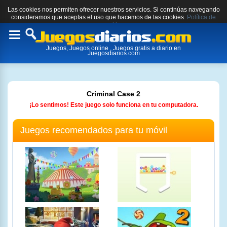
Las cookies nos permiten ofrecer nuestros servicios. Si continúas navegando
consideramos que aceptas el uso que hacemos de las cookies.
Política de
cookies.
Toggle
Juegos, Juegos online , Juegos gratis a diario en
navigation
Juegosdiarios.com
Criminal Case 2
¡Lo sentimos! Este juego solo funciona en tu computadora.
Juegos recomendados para tu móvil