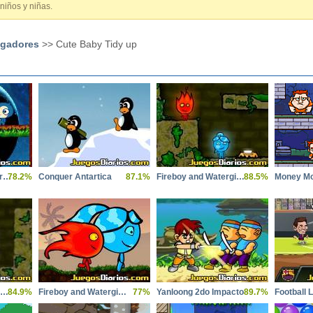
 niños y niñas.
ugadores
>> Cute Baby Tidy up
Zorro de Fuego y Zorro de Hielo
78.2%
Conquer Antartica
87.1%
Fireboy and Watergirl 2
88.5%
Money M
Fireboy and Watergirl 3
84.9%
Fireboy and Watergirl 6
77%
Yanloong 2do Impacto
89.7%
Football 