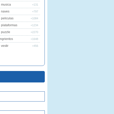
 musica
+131
 naves
+797
 peliculas
+1084
 plataformas
+1234
 puzzle
+2270
ngrientos
+1648
vestir
+456