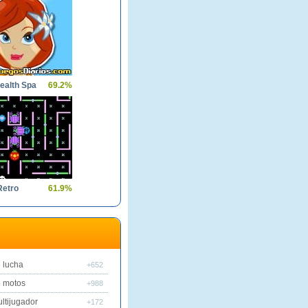
ealth Spa
69.2%
etro
61.9%
 lucha
+652
 motos
+988
ltijugador
+172