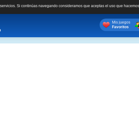
s servicios. Si continúas navegando consideramos que aceptas el uso que hacemos
Mis juegos
Favoritos
m