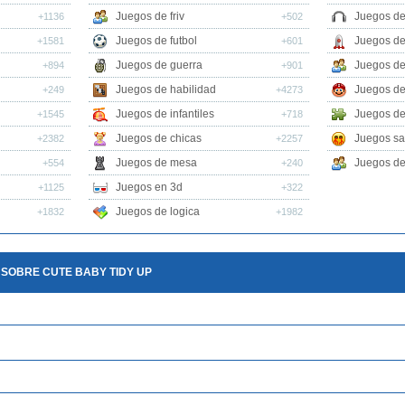
Juegos de friv
Juegos de
+1136
+502
Juegos de futbol
Juegos de
+1581
+601
Juegos de guerra
Juegos de
+894
+901
Juegos de habilidad
Juegos de
+249
+4273
Juegos de infantiles
Juegos de
+1545
+718
Juegos de chicas
Juegos sa
+2382
+2257
Juegos de mesa
Juegos de 
+554
+240
Juegos en 3d
+1125
+322
Juegos de logica
+1832
+1982
SOBRE CUTE BABY TIDY UP