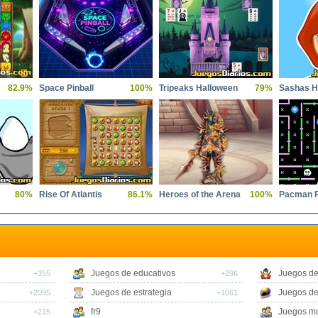
82.9%
Space Pinball
100%
Tripeaks Halloween
79%
Sashas H
80%
Rise Of Atlantis
86.1%
Heroes of the Arena
100%
Pacman R
Juegos de educativos
Juegos de
+355
+296
Juegos de estrategia
Juegos de
+2095
+1061
fr9
Juegos mu
+215