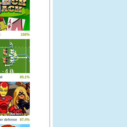
k
100%
wl
85.1%
er defense
87.4%