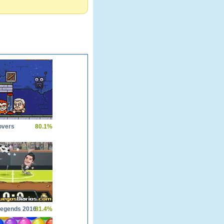
overs
80.1%
Legends 2016
81.4%