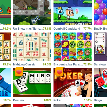
Fireboy and Watergirl Treasure Addicts
74.6%
Un Show mas Tierra Perdida
77.8%
Gumball Candyland
77.7%
Bublix Bu
75.8%
Mahjong Classic
67.3%
Encuentra las Parejas Frutas
72.9%
Saratoga 
100%
Dominó
100%
Poker
100%
Bingo