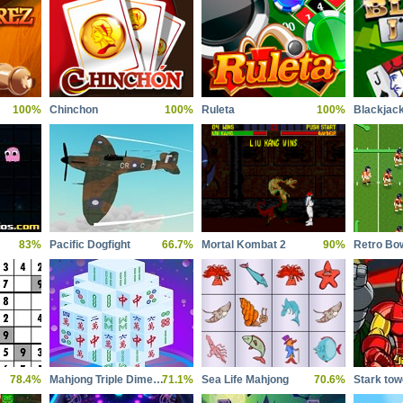
100%
Chinchon
100%
Ruleta
100%
Blackjac
83%
Pacific Dogfight
66.7%
Mortal Kombat 2
90%
Retro Bo
78.4%
Mahjong Triple Dimensions
71.1%
Sea Life Mahjong
70.6%
Stark tow