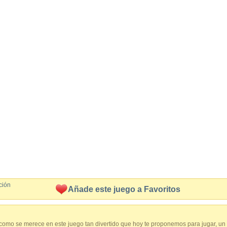
ción
Añade este juego a Favoritos
como se merece en este juego tan divertido que hoy te proponemos para jugar, un 