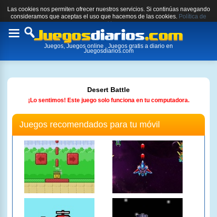
Las cookies nos permiten ofrecer nuestros servicios. Si continúas navegando
consideramos que aceptas el uso que hacemos de las cookies.
Política de
cookies.
Toggle
Juegos, Juegos online , Juegos gratis a diario en
navigation
Juegosdiarios.com
Desert Battle
¡Lo sentimos! Este juego solo funciona en tu computadora.
Juegos recomendados para tu móvil