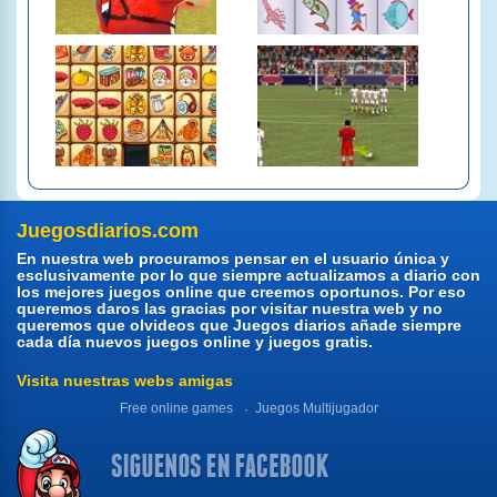
Juegosdiarios.com
En nuestra web procuramos pensar en el usuario única y
esclusivamente por lo que siempre actualizamos a diario con
los mejores juegos online que creemos oportunos. Por eso
queremos daros las gracias por visitar nuestra web y no
queremos que olvideos que Juegos diarios añade siempre
cada día nuevos juegos online y juegos gratis.
Visita nuestras webs amigas
Free online games
Juegos Multijugador