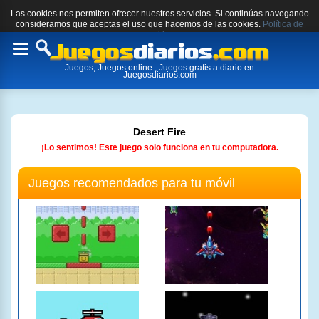
Las cookies nos permiten ofrecer nuestros servicios. Si continúas navegando
consideramos que aceptas el uso que hacemos de las cookies.
Política de
cookies.
Toggle
Juegos, Juegos online , Juegos gratis a diario en
navigation
Juegosdiarios.com
Desert Fire
¡Lo sentimos! Este juego solo funciona en tu computadora.
Juegos recomendados para tu móvil