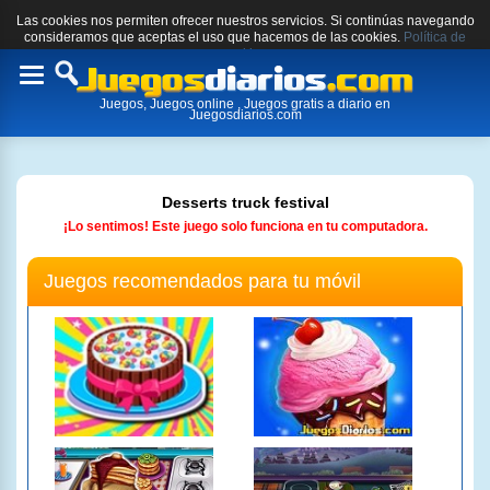
Las cookies nos permiten ofrecer nuestros servicios. Si continúas navegando
consideramos que aceptas el uso que hacemos de las cookies.
Política de
cookies.
Toggle
Juegos, Juegos online , Juegos gratis a diario en
navigation
Juegosdiarios.com
Desserts truck festival
¡Lo sentimos! Este juego solo funciona en tu computadora.
Juegos recomendados para tu móvil