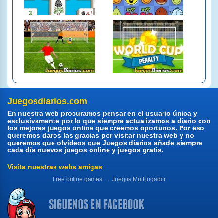
Juegosdiarios.com
En nuestra web procuramos pensar en el usuario única y
esclusivamente por lo que siempre actualizamos a diario con
los mejores juegos online que creemos oportunos. Por eso
queremos daros las gracias por visitar nuestra web y no
queremos que olvideos que Juegos diarios añade siempre
cada día nuevos juegos online y juegos gratis.
Visita nuestras webs amigas
Free online games
Juegos Multijugador