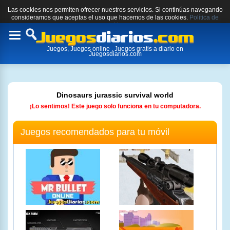
Las cookies nos permiten ofrecer nuestros servicios. Si continúas navegando
consideramos que aceptas el uso que hacemos de las cookies.
Política de
cookies.
Toggle
Juegos, Juegos online , Juegos gratis a diario en
navigation
Juegosdiarios.com
Dinosaurs jurassic survival world
¡Lo sentimos! Este juego solo funciona en tu computadora.
Juegos recomendados para tu móvil