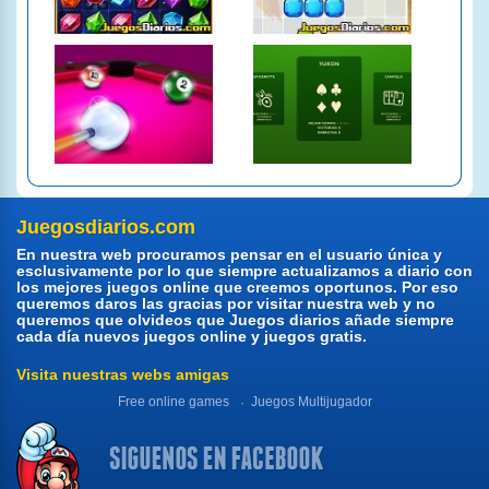
Juegosdiarios.com
En nuestra web procuramos pensar en el usuario única y
esclusivamente por lo que siempre actualizamos a diario con
los mejores juegos online que creemos oportunos. Por eso
queremos daros las gracias por visitar nuestra web y no
queremos que olvideos que Juegos diarios añade siempre
cada día nuevos juegos online y juegos gratis.
Visita nuestras webs amigas
Free online games
Juegos Multijugador