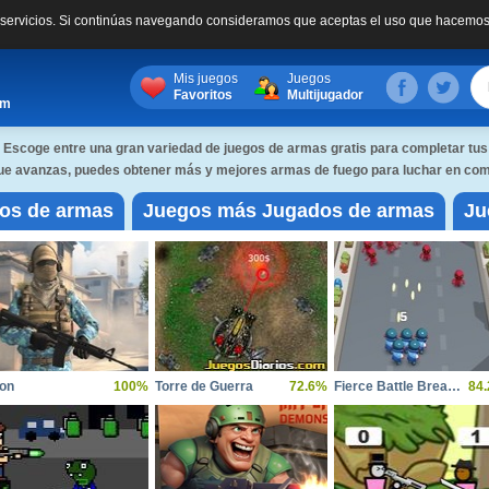
s servicios. Si continúas navegando consideramos que aceptas el uso que hacemos
Mis juegos
Juegos
Favoritos
Multijugador
om
 Escoge entre una gran variedad de juegos de armas gratis para completar tus
 que avanzas, puedes obtener más y mejores armas de fuego para luchar en co
gos de armas
Juegos más Jugados de armas
Ju
on
100%
Torre de Guerra
72.6%
Fierce Battle Breakout
84