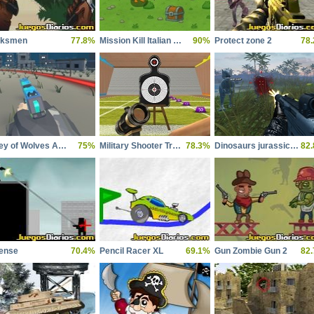
rksmen
77.8%
Mission Kill Italian Brainrot
90%
Protect zone 2
78
Valley of Wolves Ambush
75%
Military Shooter Training
78.3%
Dinosaurs jurassic survival world
82
ense
70.4%
Pencil Racer XL
69.1%
Gun Zombie Gun 2
82