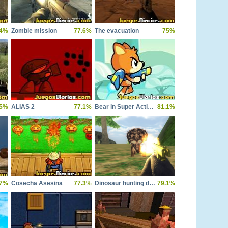
.4%
Zombie mission
77.6%
The evacuation
75%
.5%
ALIAS 2
77.1%
Bear in Super Action Adventure 2
81.1%
.7%
Cosecha Asesina
77.3%
Dinosaur hunting dino attack 3d
79.1%