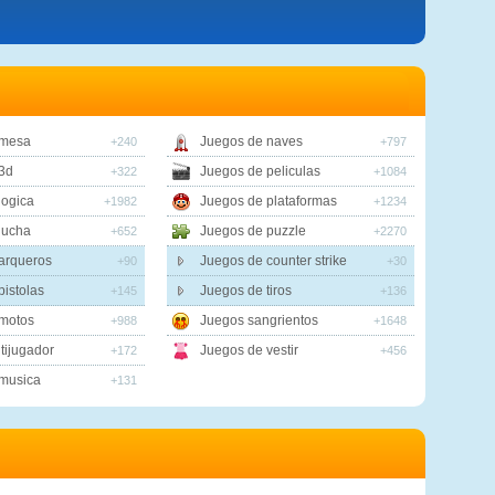
 mesa
Juegos de naves
+240
+797
3d
Juegos de peliculas
+322
+1084
logica
Juegos de plataformas
+1982
+1234
lucha
Juegos de puzzle
+652
+2270
arqueros
Juegos de counter strike
+90
+30
pistolas
Juegos de tiros
+145
+136
motos
Juegos sangrientos
+988
+1648
tijugador
Juegos de vestir
+172
+456
musica
+131