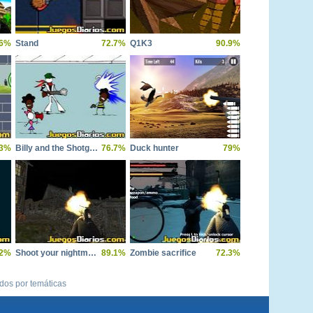
.6%
Stand
72.7%
Q1K3
90.9%
.3%
Billy and the Shotgun 2
76.7%
Duck hunter
79%
.2%
Shoot your nightmare halloween special
89.1%
Zombie sacrifice
72.3%
ídos por temáticas