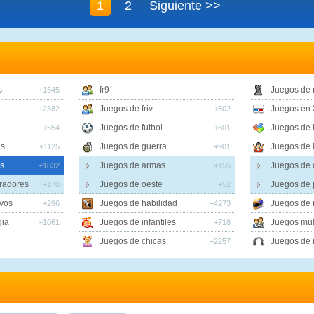
1
2
Siguiente >>
s
fr9
Juegos de
+1545
Juegos de friv
Juegos en 
+2382
+502
Juegos de futbol
Juegos de 
+554
+601
es
Juegos de guerra
Juegos de 
+1125
+901
s
Juegos de armas
Juegos de 
+1832
+155
iradores
Juegos de oeste
Juegos de 
+170
+52
vos
Juegos de habilidad
Juegos de 
+296
+4273
gia
Juegos de infantiles
Juegos mul
+1061
+718
Juegos de chicas
Juegos de 
+2257