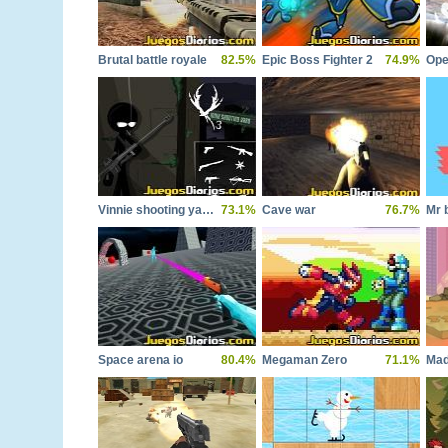
Brutal battle royale
82.5%
Epic Boss Fighter 2
74.9%
Vinnie shooting yard 3
73.1%
Cave war
76.7%
Mr b
Space arena io
80.4%
Megaman Zero
71.1%
Mad