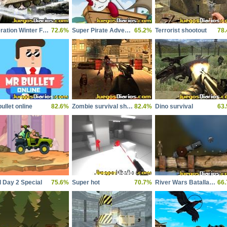
Operation Winter Force
72.6%
Super Pirate Adventure
65.2%
Terrorist shootout
78
ullet online
82.6%
Zombie survival shooter
82.4%
Dino survival
63
 Day 2 Special
75.6%
Super hot
70.7%
River Wars Batalla Fluvial
66