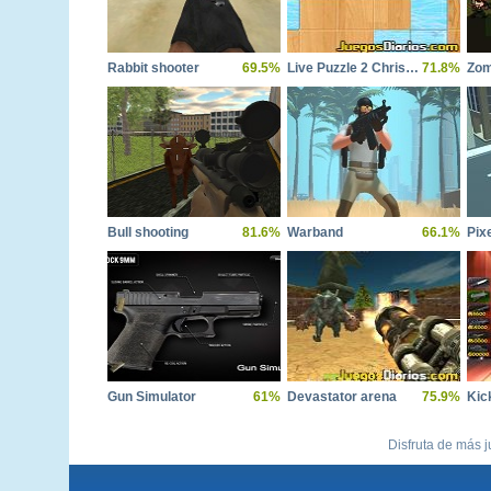
Rabbit shooter
69.5%
Live Puzzle 2 Christmas
71.8%
Bull shooting
81.6%
Warband
66.1%
Pix
Gun Simulator
61%
Devastator arena
75.9%
Disfruta de más j