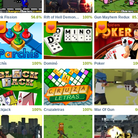
nk Fission
56.6%
Rift of Hell Demons War
100%
Gun Mayhem Redux
85
chís
100%
Dominó
100%
Poker
10
ckjack
100%
Cruzaletras
100%
War Of Gun
6