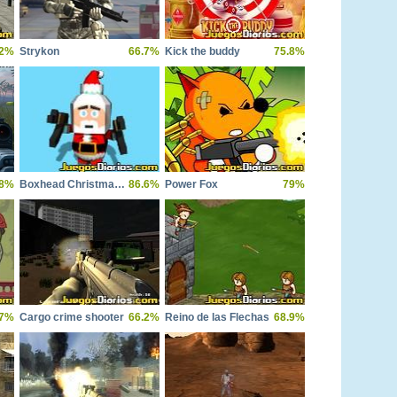
.2%
Strykon
66.7%
Kick the buddy
75.8%
.8%
Boxhead Christmas Nightmare
86.6%
Power Fox
79%
.7%
Cargo crime shooter
66.2%
Reino de las Flechas
68.9%