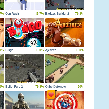
.7%
Gun Rush
85.7%
Badass Builder 2
79.3%
0%
Bingo
100%
Ajedrez
100%
0%
Bullet Fury 2
79.3%
Cube Defender
90%