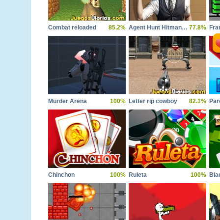
Combat reloaded
85.2%
Agent Hunt Hitman Shooter
77.8%
Fra
Murder Arena
100%
Letter rip cowboy
82.1%
Par
Chinchon
100%
Ruleta
100%
Bla