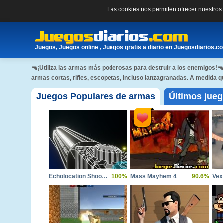
Las cookies nos permiten ofrecer nuestro
Juegos, Juegos online , Juegos gratis a diario en Juegosdiarios.c
🔫¡Utiliza las armas más poderosas para destruir a los enemigos!
armas cortas, rifles, escopetas, incluso lanzagranadas. A medida
Juegos Populares de armas
Últimos jue
Echolocation Shooter
100%
Mass Mayhem 4
90.6%
Vex