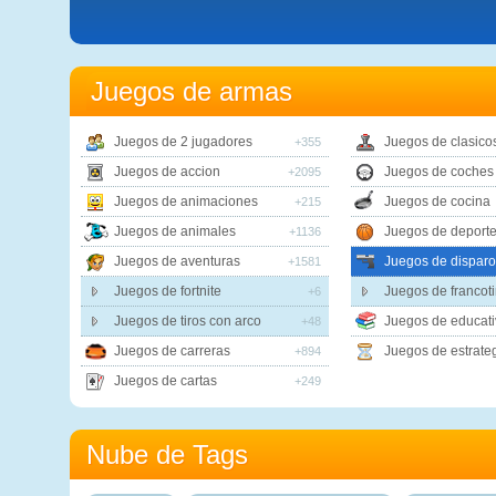
Juegos de armas
Juegos de 2 jugadores
Juegos de clasico
+355
Juegos de accion
Juegos de coches
+2095
Juegos de animaciones
Juegos de cocina
+215
Juegos de animales
Juegos de deport
+1136
Juegos de aventuras
Juegos de disparo
+1581
Juegos de fortnite
Juegos de francot
+6
Juegos de tiros con arco
Juegos de educati
+48
Juegos de carreras
Juegos de estrate
+894
Juegos de cartas
+249
Nube de Tags