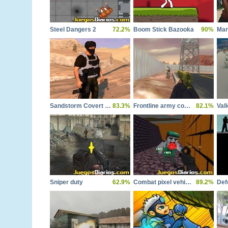
Steel Dangers 2
72.2%
Boom Stick Bazooka
90%
Ma
Sandstorm Covert Ops
83.3%
Frontline army commando war
82.1%
Sniper duty
62.9%
Combat pixel vehicle zombie
89.2%
Def