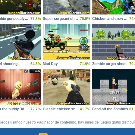
Zombie gunpocalypse
77.8%
Super sergeant shooter
70.9%
Chicken and crow shoot
74
el shooting
64.5%
Mad Day
71.9%
Zombie target shoot
70
Kick the buddy 3d shooter
72.7%
Classic chicken shooting
41.7%
Fend off the Zombies
61
uegos usando nuestro Paginador de contenido, hay miles de juegos gratis distribu