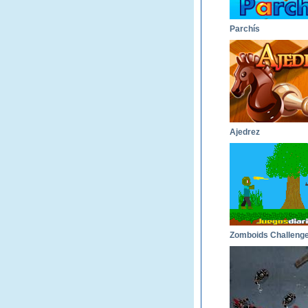
Parchís
Ajedrez
Zomboids Challeng