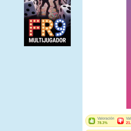
Valoración
Va
78.3%
21