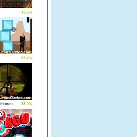
78.3%
65.2%
tickman
76.3%