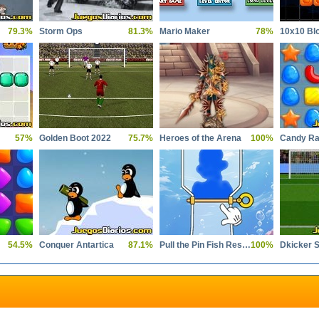
79.3%
Storm Ops
81.3%
Mario Maker
78%
10x10 Bl
57%
Golden Boot 2022
75.7%
Heroes of the Arena
100%
Candy Ra
54.5%
Conquer Antartica
87.1%
Pull the Pin Fish Rescue
100%