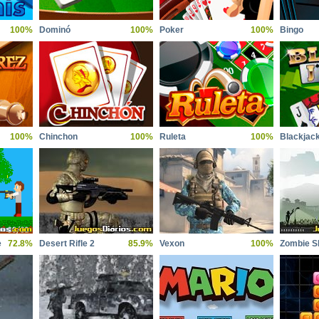
100%
Dominó
100%
Poker
100%
Bingo
100%
Chinchon
100%
Ruleta
100%
Blackjac
e
72.8%
Desert Rifle 2
85.9%
Vexon
100%
Zombie S