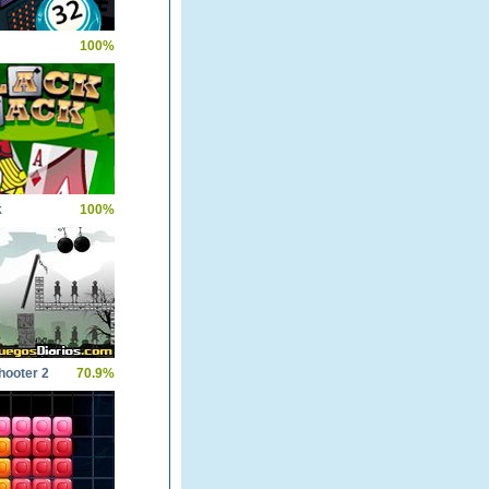
100%
k
100%
hooter 2
70.9%