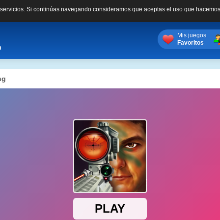
s servicios. Si continúas navegando consideramos que aceptas el uso que hacemos
Mis juegos
Favoritos
m
ng