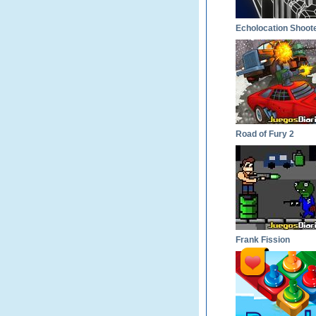
Echolocation Shoot
Road of Fury 2
Frank Fission