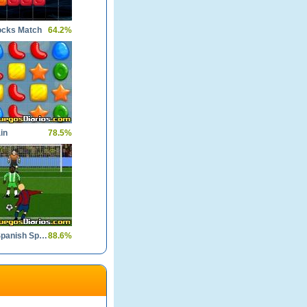
ocks Match
64.2%
in
78.5%
Dkicker Spanish Special
88.6%