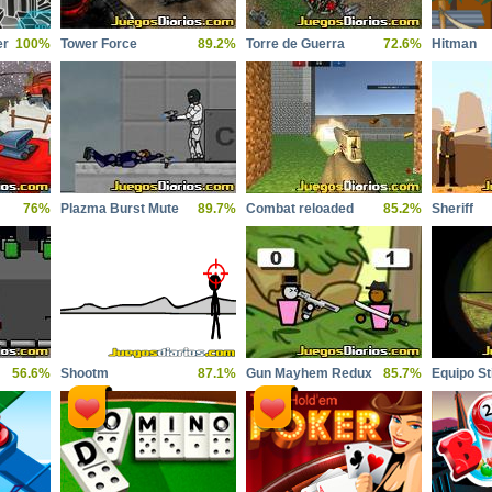
er
100%
Tower Force
89.2%
Torre de Guerra
72.6%
Hitman
76%
Plazma Burst Mute
89.7%
Combat reloaded
85.2%
Sheriff
56.6%
Shootm
87.1%
Gun Mayhem Redux
85.7%
Equipo S