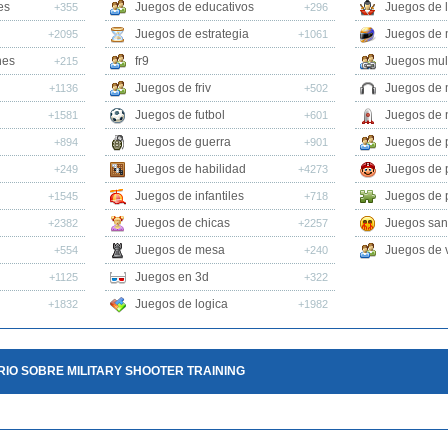
es
Juegos de educativos
Juegos de 
+355
+296
Juegos de estrategia
Juegos de 
+2095
+1061
nes
fr9
Juegos mul
+215
Juegos de friv
Juegos de 
+1136
+502
Juegos de futbol
Juegos de 
+1581
+601
Juegos de guerra
Juegos de 
+894
+901
Juegos de habilidad
Juegos de 
+249
+4273
Juegos de infantiles
Juegos de 
+1545
+718
Juegos de chicas
Juegos san
+2382
+2257
Juegos de mesa
Juegos de v
+554
+240
Juegos en 3d
+1125
+322
Juegos de logica
+1832
+1982
IO SOBRE MILITARY SHOOTER TRAINING