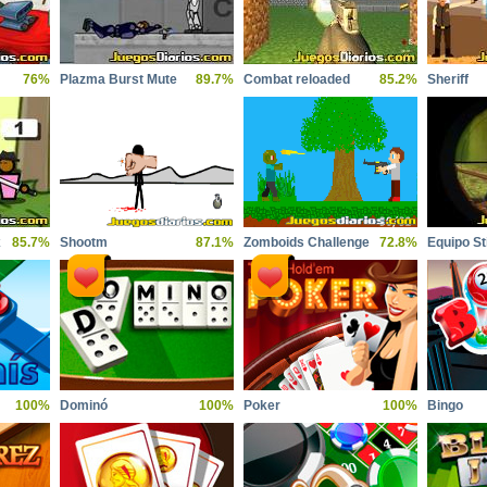
76%
Plazma Burst Mute
89.7%
Combat reloaded
85.2%
Sheriff
x
85.7%
Shootm
87.1%
Zomboids Challenge
72.8%
Equipo S
100%
Dominó
100%
Poker
100%
Bingo