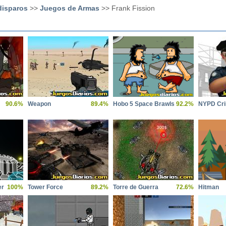
disparos
>>
Juegos de Armas
>> Frank Fission
90.6%
Weapon
89.4%
Hobo 5 Space Brawls
92.2%
NYPD Cri
er
100%
Tower Force
89.2%
Torre de Guerra
72.6%
Hitman