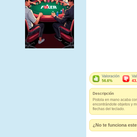
Valoración
Va
56.6%
43
Descripción
Pistola en mano acaba con
encontrándote objetos y mu
flechas del teclado.
¿No te funciona este 