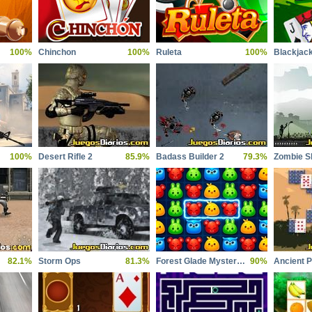
100%
Chinchon
100%
Ruleta
100%
Blackjac
100%
Desert Rifle 2
85.9%
Badass Builder 2
79.3%
Zombie S
82.1%
Storm Ops
81.3%
Forest Glade Mysteries
90%