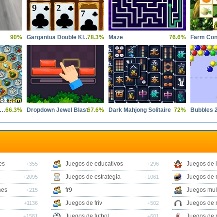
90%
Gargantua Double Klondike
78.3%
Maze
76.6%
Farm Con
easures of the Mystic Sea
66.3%
Dropdown Jewel Blast
67.6%
Dark Mahjong Solitaire
72%
Bubbles 
es
Juegos de educativos
Juegos de 
+355
+296
Juegos de estrategia
Juegos de 
+2095
+1061
nes
fr9
Juegos mul
+215
Juegos de friv
Juegos de 
+1136
+502
Juegos de futbol
Juegos de 
+1581
+601