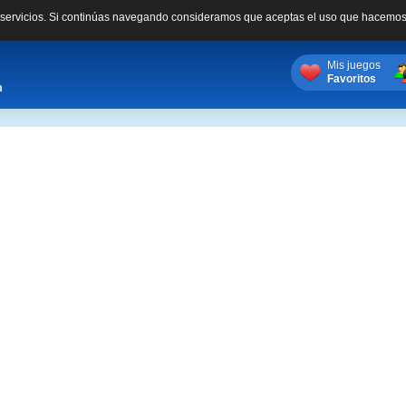
s servicios. Si continúas navegando consideramos que aceptas el uso que hacemos
Mis juegos
Favoritos
m