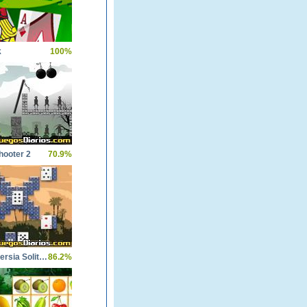
k
100%
hooter 2
70.9%
Ancient Persia Solitaire
86.2%