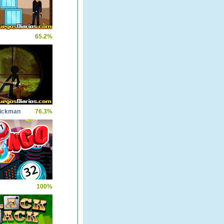
65.2%
tickman
76.3%
100%