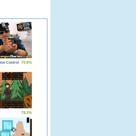
me Control
75.9%
78.3%