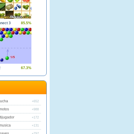
nect 3
85.5%
2
67.3%
lucha
+652
motos
+988
tijugador
+172
musica
+131
naves
+797