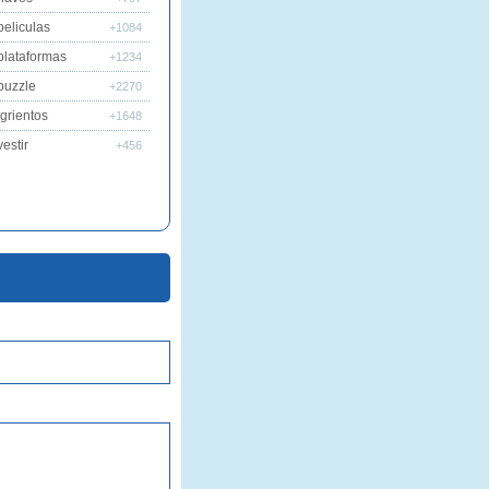
peliculas
+1084
plataformas
+1234
puzzle
+2270
grientos
+1648
estir
+456