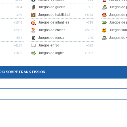
Juegos de guerra
Juegos de 
+894
+901
Juegos de habilidad
Juegos de 
+249
+4273
Juegos de infantiles
Juegos de 
+1545
+718
Juegos de chicas
Juegos san
+2382
+2257
Juegos de mesa
Juegos de v
+554
+240
Juegos en 3d
+1125
+322
Juegos de logica
+1832
+1982
IO SOBRE FRANK FISSION