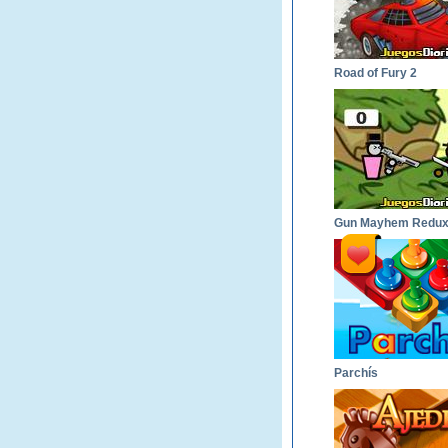
Road of Fury 2
Gun Mayhem Redu
Parchís