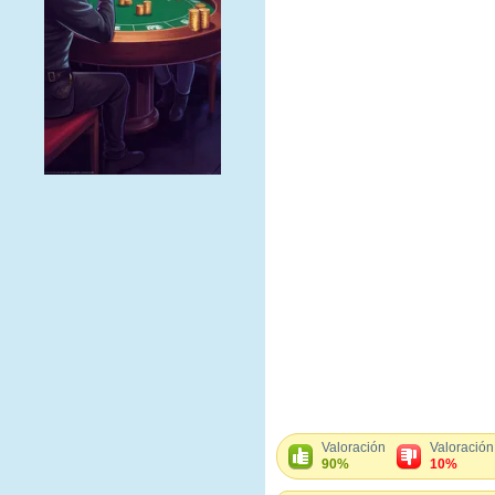
Valoración
Valoración
90%
10%