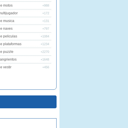
de motos
+988
ultijugador
+172
de musica
+131
de naves
+797
e peliculas
+1084
e plataformas
+1234
e puzzle
+2270
angrientos
+1648
e vestir
+456