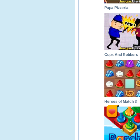
Papa Pizzeria
Cops And Robbers
Heroes of Match 3