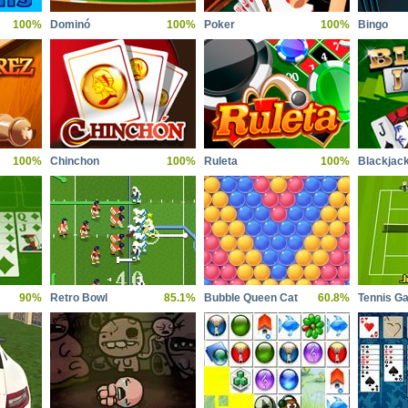
100%
Dominó
100%
Poker
100%
Bingo
100%
Chinchon
100%
Ruleta
100%
Blackjac
90%
Retro Bowl
85.1%
Bubble Queen Cat
60.8%
Tennis G