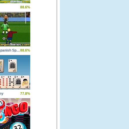
88.6%
Dkicker Spanish Special
88.6%
my
77.8%