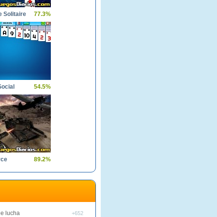
 Solitaire
77.3%
Social
54.5%
rce
89.2%
e lucha
+652