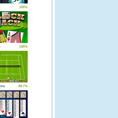
100%
k
100%
ame
89.7%