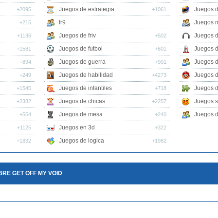
Juegos de estrategia
Juegos 
+2095
+1061
fr9
Juegos m
+215
Juegos de friv
Juegos 
+1136
+502
Juegos de futbol
Juegos 
+1581
+601
Juegos de guerra
Juegos d
+894
+901
Juegos de habilidad
Juegos d
+249
+4273
Juegos de infantiles
Juegos d
+1545
+718
Juegos de chicas
Juegos s
+2382
+2257
Juegos de mesa
Juegos d
+554
+240
Juegos en 3d
+1125
+322
Juegos de logica
+1832
+1982
RE GET OFF MY VOID