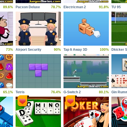
89.6%
Pacxon Deluxe
78.7%
Electricman 2
91.8%
TU 95
73%
Airport Security
90%
Tap It Away 3D
100%
65.1%
Tetris
76.4%
G-Switch 2
80.1%
Gin Rum