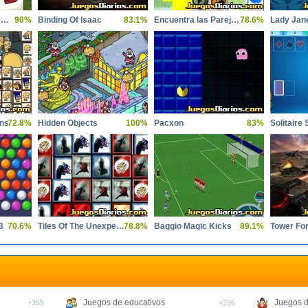
Car Crush Realistic Destruction
90%
Binding Of Isaac
83.1%
Encuentra las Parejas Dificil
78.6%
Lady Jane
ons
72.8%
Hidden Objects
100%
Pacxon
83%
Solitaire 
3
70.6%
Tiles Of The Unexpected
78.8%
Baggio Magic Kicks
89.1%
Tower Fo
Juegos de educativos
Juegos d
+355
+296