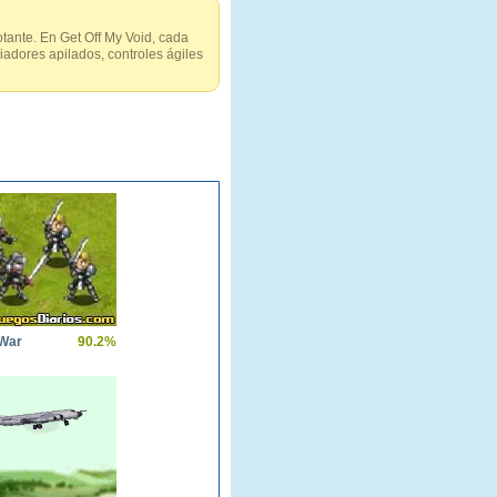
tante. En Get Off My Void, cada
adores apilados, controles ágiles
 War
90.2%