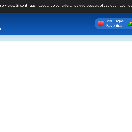
s servicios. Si continúas navegando consideramos que aceptas el uso que hacemos
Mis juegos
Favoritos
m