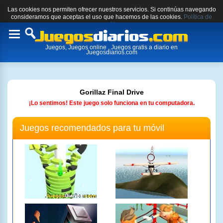
Las cookies nos permiten ofrecer nuestros servicios. Si continúas navegando
consideramos que aceptas el uso que hacemos de las cookies.
Política de
cookies.
Toggle
Juegos, Juegos online , Juegos gratis a diario en
navigation
Juegosdiarios.com
Gorillaz Final Drive
¡Lo sentimos! Este juego solo funciona en tu computadora.
Juegos recomendados para tu móvil