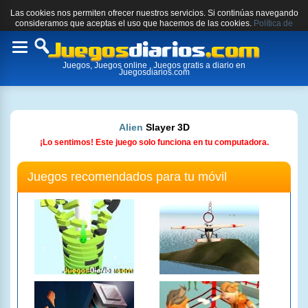
Las cookies nos permiten ofrecer nuestros servicios. Si continúas navegando
consideramos que aceptas el uso que hacemos de las cookies.
Política de
cookies.
Toggle
Juegos, Juegos online , Juegos gratis a diario en
navigation
Juegosdiarios.com
Alien
Slayer 3D
¡Lo sentimos! Este juego solo funciona en tu computadora.
Juegos recomendados para tu móvil