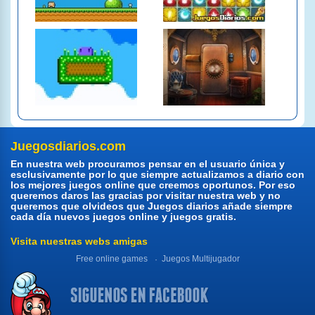
Juegosdiarios.com
En nuestra web procuramos pensar en el usuario única y
esclusivamente por lo que siempre actualizamos a diario con
los mejores juegos online que creemos oportunos. Por eso
queremos daros las gracias por visitar nuestra web y no
queremos que olvideos que Juegos diarios añade siempre
cada día nuevos juegos online y juegos gratis.
Visita nuestras webs amigas
Free online games
Juegos Multijugador