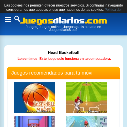
Las cookies nos permiten ofrecer nuestros servicios. Si continúas navegando
consideramos que aceptas el uso que hacemos de las cookies.
Política de
cookies.
Toggle
Juegos, Juegos online , Juegos gratis a diario en
navigation
Juegosdiarios.com
Head Basketball
¡Lo sentimos! Este juego solo funciona en tu computadora.
Juegos recomendados para tu móvil