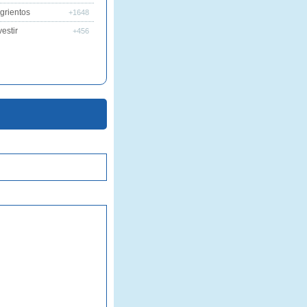
grientos
+1648
estir
+456