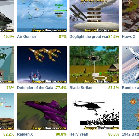
45.4%
Air Gunner
87%
Dogfight the great war
84.6%
Hawx 2
73%
Defender of the Galaxy
77.4%
Blade Striker
87.1%
Bomber a
82.2%
Raiden X
80.8%
Helly Yeah
86.3%