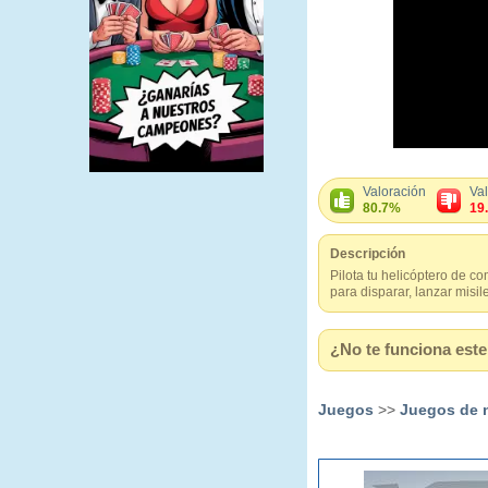
Valoración
Va
80.7%
19
Descripción
Pilota tu helicóptero de c
para disparar, lanzar misi
¿No te funciona este 
Juegos
>>
Juegos de 