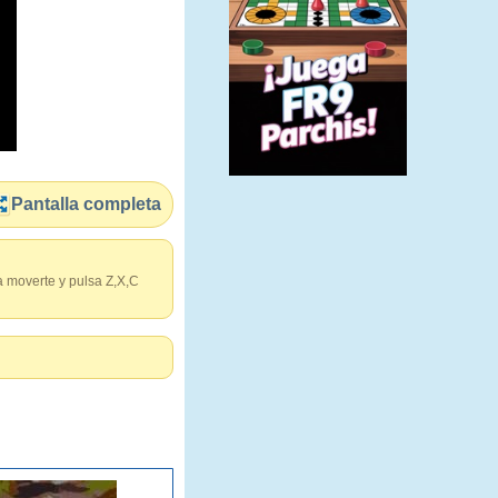
Pantalla completa
a moverte y pulsa Z,X,C