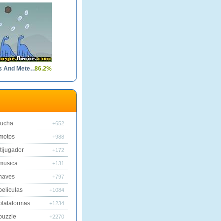
Dinosaurs And Meteors
86.2%
lucha
+652
motos
+988
tijugador
+172
musica
+131
naves
+797
peliculas
+1084
plataformas
+1234
puzzle
+2270