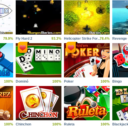
79.9%
Fly Hard 2
93.3%
Helicopter Strike Force
78.4%
Revenge O
100%
Dominó
100%
Poker
100%
Bingo
100%
Chinchon
100%
Ruleta
100%
Blackjac