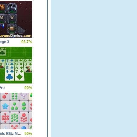
ege 3
93.7%
Pro
90%
Daily Jewels Blitz Mahjong
90%