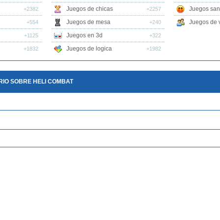
Juegos de chicas
Juegos san
+2382
+2257
Juegos de mesa
Juegos de v
+554
+240
Juegos en 3d
+1125
+322
Juegos de logica
+1832
+1982
RIO SOBRE HELI COMBAT