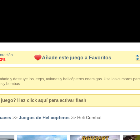
loración
Añade este juego a Favoritos
.3%
ombate y destruye los jeeps, aviones y helicópteros enemigos. Usa los cursores par
les y bombas.
juego? Haz click aquí para activar flash
naves
>>
Juegos de Helicopteros
>> Heli Combat