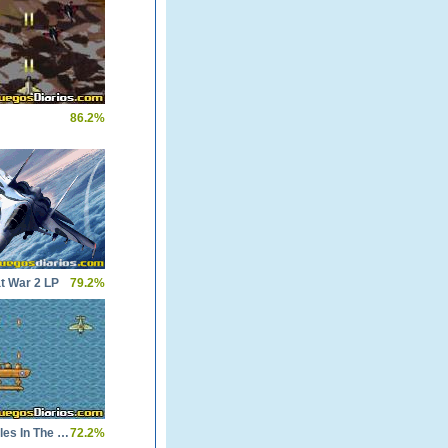
86.2%
t War 2 LP
79.2%
1942 Battles In The Sky
72.2%