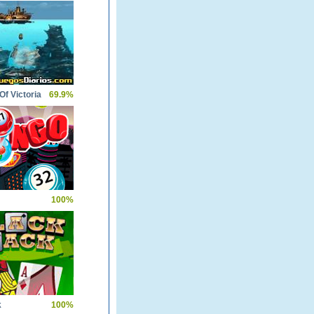
f Victoria
69.9%
100%
k
100%