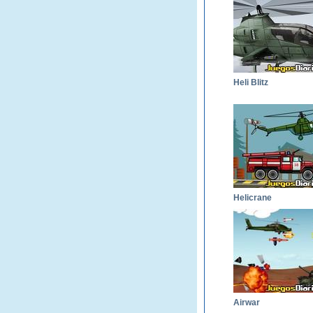
Heli Blitz
Helicrane
Airwar