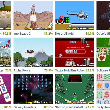
e
70.6%
Into Space 2
83.2%
Desert Battle
80.9%
Galaxy Si
op
75%
Alpha Force
76.9%
Texas Hold Em Poker
82.8%
Solitaire 
ong Connect Majong Class
100%
Galaxy Invaders
63.5%
Short Circuit Pinball
79.7%