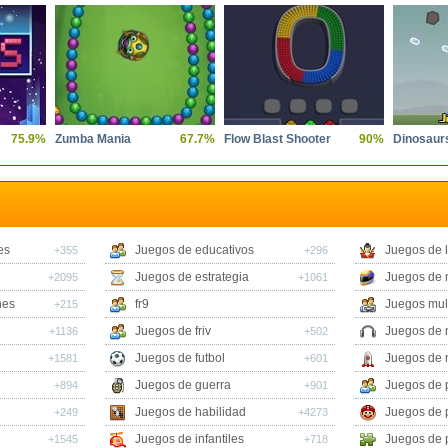
75.9%
Zumba Mania
67.7%
Flow Blast Shooter
90%
es
Juegos de educativos
Juegos de 
+355
+296
Juegos de estrategia
Juegos de 
+2095
+1061
nes
fr9
Juegos mul
+215
Juegos de friv
Juegos de 
+1136
+502
Juegos de futbol
Juegos de 
+1581
+601
Juegos de guerra
Juegos de 
+894
+901
Juegos de habilidad
Juegos de 
+249
+4273
Juegos de infantiles
Juegos de 
+1545
+718