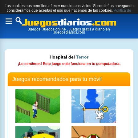
Las cookies nos permiten ofrecer nuestros servicios. Si continúas navegando
consideramos que aceptas el uso que hacemos de las cookies.
Política de
cookies.
Toggle
Juegos, Juegos online , Juegos gratis a diario en
navigation
Juegosdiarios.com
Hospital del
Terror
¡Lo sentimos! Este juego solo funciona en tu computadora.
Juegos recomendados para tu móvil