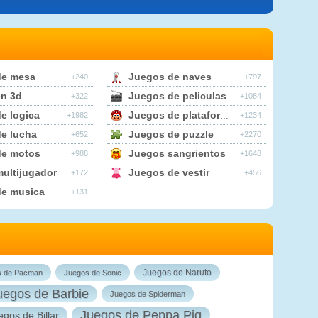
de mesa
Juegos de naves
+240
+797
n 3d
Juegos de peliculas
+322
+1084
e logica
Juegos de plataformas
+1982
+1234
e lucha
Juegos de puzzle
+652
+2270
de motos
Juegos sangrientos
+988
+1648
ultijugador
Juegos de vestir
+172
+456
de musica
+131
Juegos de Naruto
s de Pacman
Juegos de Sonic
uegos de Barbie
Juegos de Spiderman
Juegos de Peppa Pig
egos de Billar