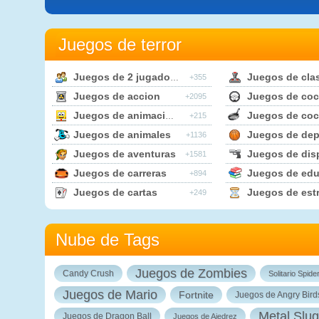
Juegos de terror
Juegos de 2 jugadores
Juegos de cla
+355
Juegos de accion
Juegos de co
+2095
Juegos de animaciones
Juegos de coc
+215
Juegos de animales
Juegos de dep
+1136
Juegos de aventuras
Juegos de dis
+1581
Juegos de carreras
Juegos de educa
+894
Juegos de cartas
Juegos de estr
+249
Nube de Tags
Juegos de Zombies
Candy Crush
Solitario Spide
Juegos de Mario
Fortnite
Juegos de Angry Bird
Metal Slug
Juegos de Dragon Ball
Juegos de Ajedrez