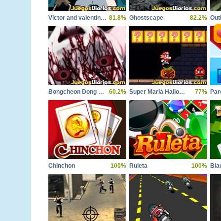
Victor and valentino taco terror
81.8%
Ghostscape
82.2%
Out
Bongcheon Dong Ghost
60.2%
Super Maria Halloween
77%
Par
Chinchon
100%
Ruleta
100%
Bla