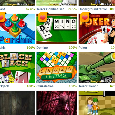
last
62.6%
Terror Combat Defense
79.5%
Underground terror
80
chís
100%
Dominó
100%
Poker
10
ckjack
100%
Cruzaletras
100%
Terror Trench
67