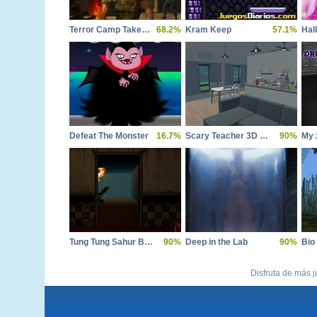
Terror Camp Takedown
68.2%
Kram Keep
57.1%
Hal
Defeat The Monster
16.7%
Scary Teacher 3D Returns
90%
Tung Tung Sahur Burning Desire
90%
Deep in the Lab
90%
Bio
Disfruta de más j