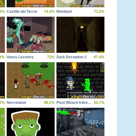
2%
Castillo del Terror
74.4%
Rienland
73.2%
.2%
Haury Lavatory
72%
Dark Deception 2
67.4%
.7%
Necronator
90.1%
Pixel Wizard Adventure
52.7%