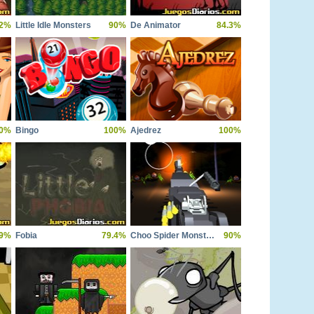
.2%
Little Idle Monsters
90%
De Animator
84.3%
0%
Bingo
100%
Ajedrez
100%
.9%
Fobia
79.4%
Choo Spider Monster Train
90%