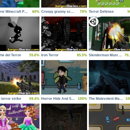
Horror Minecraft Partytime
60%
Creepy granny scary freddy
70%
Terror Defense
5
he del Terror
55.6%
Iron Terror
85.5%
Slenderman Must Die Silent Forest
70
 terror strike
69.4%
Horror Hide And Seek
100%
The Malevolent Mansion of Evil
10