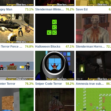
gey Man
73.1%
Slenderman Winter Edition
76.2%
Save Ed
6
Anti Terror Force Recharged
74.8%
Halloween Blocks
47.1%
Slenderman Horror Story Madhouse
72
nter Terror
76.3%
Sniper Code Terror
58.2%
Amnesia true subway horror
86