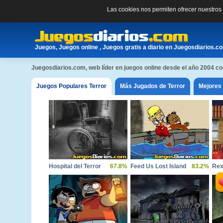
Las cookies nos permiten ofrecer nuestro
Juegos, Juegos online , Juegos gratis a diario en Juegosdiarios.c
Juegosdiarios.com, web líder en juegos online desde el año 2004 
Juegos Populares Terror
Más Jugados de Terror
Mejores 
Hospital del Terror
67.8%
Feed Us Lost Island
83.2%
Rex