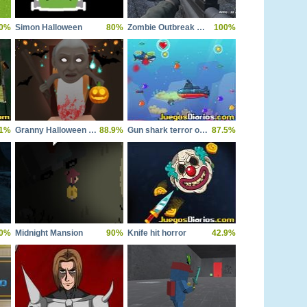
0%
Simon Halloween
80%
Zombie Outbreak Survive
100%
.1%
Granny Halloween House
88.9%
Gun shark terror of deep wate
87.5%
0%
Midnight Mansion
90%
Knife hit horror
42.9%