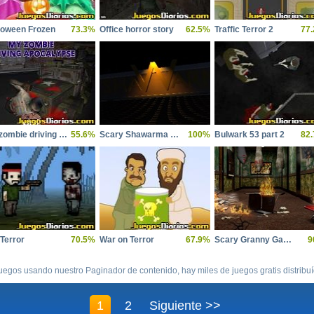
loween Frozen
73.3%
Office horror story
62.5%
Traffic Terror 2
77
My zombie driving apocalypse
55.6%
Scary Shawarma Kiosk The Anomaly
100%
Bulwark 53 part 2
82
 Terror
70.5%
War on Terror
67.9%
Scary Granny Games Ghost Games
9
uegos usando nuestro Paginador de contenido, hay miles de juegos gratis distribu
1
2
Siguiente >>