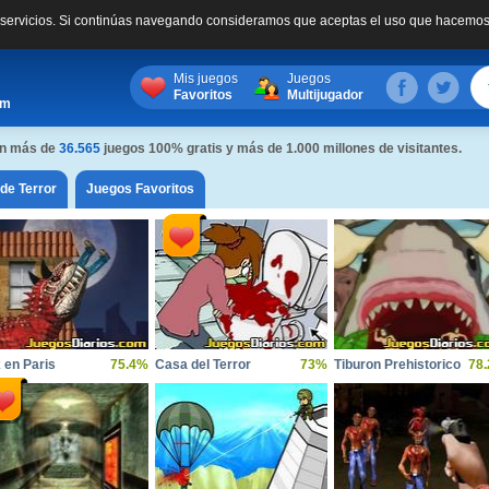
s servicios. Si continúas navegando consideramos que aceptas el uso que hacemos
Mis juegos
Juegos
Favoritos
Multijugador
om
con más de
36.565
juegos 100% gratis y más de 1.000 millones de visitantes.
de Terror
Juegos Favoritos
 en Paris
75.4%
Casa del Terror
73%
Tiburon Prehistorico
78