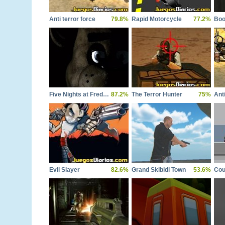
Anti terror force
79.8%
Rapid Motorcycle
77.2%
Boo
Five Nights at Freddys
87.2%
The Terror Hunter
75%
Evil Slayer
82.6%
Grand Skibidi Town
53.6%
Cou