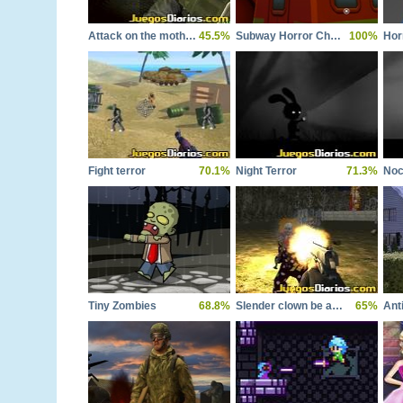
Attack on the mothership
45.5%
Subway Horror Chapter 1
100%
Fight terror
70.1%
Night Terror
71.3%
Noc
Tiny Zombies
68.8%
Slender clown be afraid of it
65%
Anti