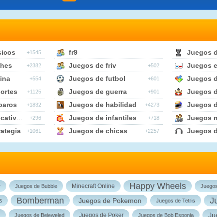
sicos
fr9
Juegos 
+1545
ches
Juegos de friv
Juegos e
+2382
+502
ina
Juegos de futbol
Juegos d
+554
+601
ortes
Juegos de guerra
Juegos d
+1125
+901
paros
Juegos de habilidad
Juegos 
+1832
+4273
tivos
Juegos de infantiles
Juegos m
+296
+718
ategia
Juegos de chicas
Juegos 
+1061
+2257
Happy Wheels
Minecraft Online
r
Juegos de Bubble
Juego
Bomberman
J
Juegos de Pokemon
s
Juegos de Tetris
Ju
Juegos de Poker
Juegos de Bejeweled
Juegos de Bob Esponja