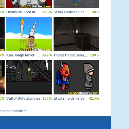
.2%
Diablo the Lord of Terror
69.8%
Scary BanBan Escape
90%
.7%
Kim JongIl Terror Gnome
68.9%
Thung Thung Sahur Night Escape
100%
0%
Call of Duty Zombies
100%
El abismo del terror
41.4%
ídos por temáticas