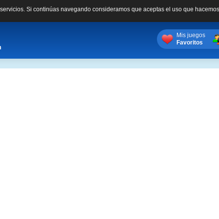
s servicios. Si continúas navegando consideramos que aceptas el uso que hacemos
Mis juegos
Favoritos
m