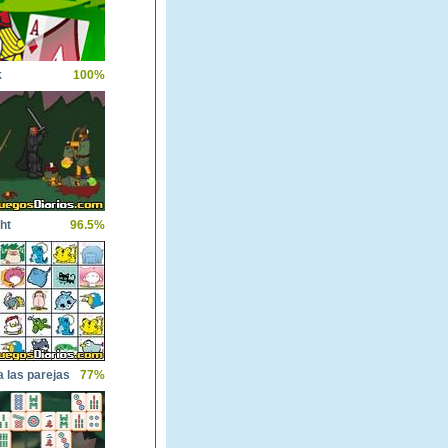
k
100%
ht
96.5%
 las parejas
77%