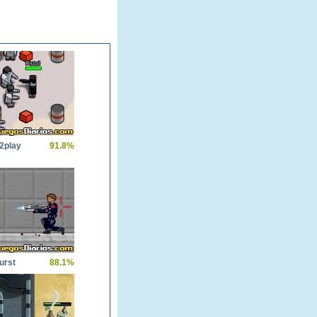
2play
91.8%
urst
88.1%