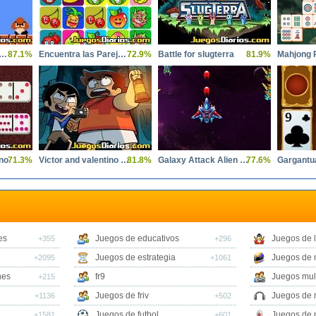
er Mario crossover
87.1%
Encuentra las Parejas Frutas
72.9%
Battle for slugterra
81.9%
Mahjong 
no
71.3%
Victor and valentino taco terror
81.8%
Galaxy Attack Alien Shooter
77.6%
es
Juegos de educativos
Juegos de 
+355
+296
Juegos de estrategia
Juegos de 
+2095
+1061
nes
fr9
Juegos mul
+215
Juegos de friv
Juegos de 
+1136
+502
Juegos de futbol
Juegos de 
+1581
+601