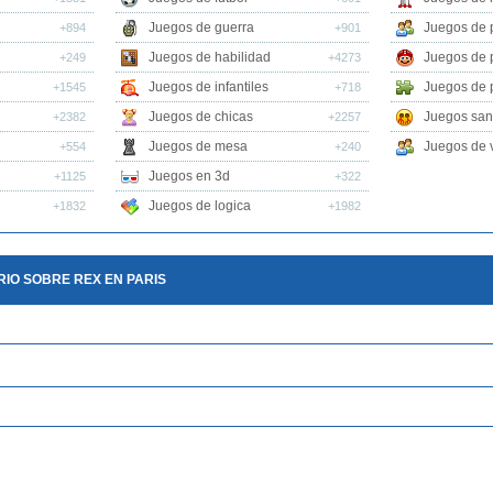
Juegos de guerra
Juegos de 
+894
+901
Juegos de habilidad
Juegos de 
+249
+4273
Juegos de infantiles
Juegos de 
+1545
+718
Juegos de chicas
Juegos san
+2382
+2257
Juegos de mesa
Juegos de v
+554
+240
Juegos en 3d
+1125
+322
Juegos de logica
+1832
+1982
IO SOBRE REX EN PARIS