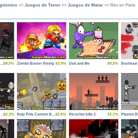
grientos
>>
Juegos de Terror
>>
Juegos de Matar
>> Rex en Paris
Madness Project Nexus
89.5%
Zombo Buster Rising
83.9%
Dad and Me
89.8%
Boxhead 
Metro 2033 Random Battles
92.3%
Roly Poly Cannon BMP 2
82.6%
Ricochet kills 2
91.1%
Plazma B