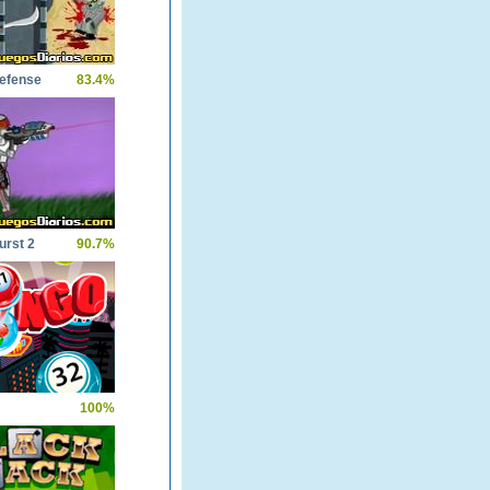
efense
83.4%
urst 2
90.7%
100%