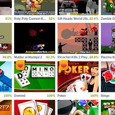
81%
Roly Poly Cannon BMP
92%
Sift Heads World Ultimatum
92.6%
Zombie D
80.8%
Mutilar al Maniqui 2
82.3%
Ricochet Kills 2 Players Pack
68.8%
Plazma B
100%
Dominó
100%
Poker
100%
Bingo