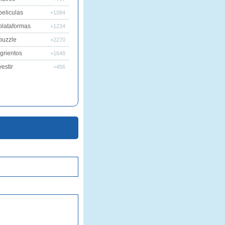
peliculas
+1084
plataformas
+1234
puzzle
+2270
grientos
+1648
estir
+456