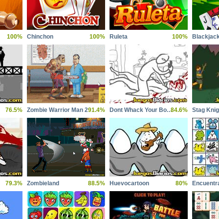
100%
Chinchon
100%
Ruleta
100%
Blackjac
76.5%
Zombie Warrior Man 2
91.4%
Dont Whack Your Boss
84.6%
Stag Knig
79.3%
Zombieland
88.5%
Huevocartoon
80%
Encuentra