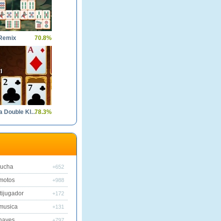
Remix
70.8%
Gargantua Double Klondike
78.3%
lucha
+652
motos
+988
tijugador
+172
musica
+131
naves
+797