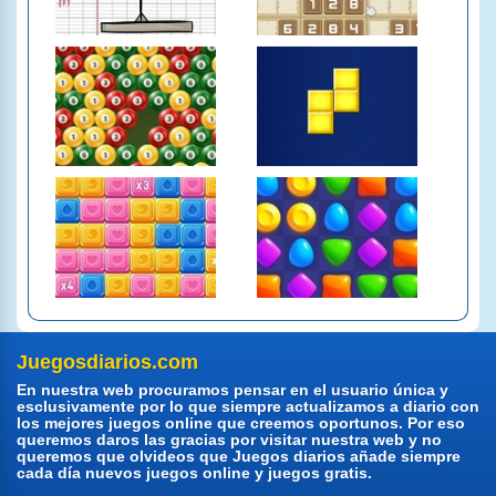
Juegosdiarios.com
En nuestra web procuramos pensar en el usuario única y
esclusivamente por lo que siempre actualizamos a diario con
los mejores juegos online que creemos oportunos. Por eso
queremos daros las gracias por visitar nuestra web y no
queremos que olvideos que Juegos diarios añade siempre
cada día nuevos juegos online y juegos gratis.