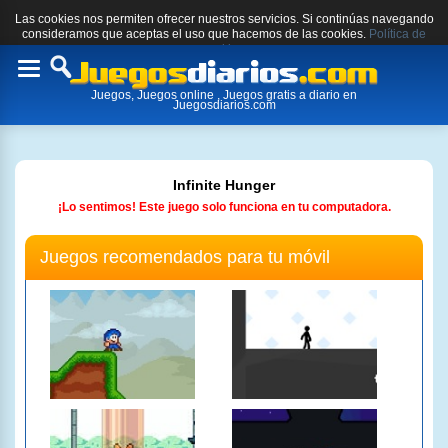
Las cookies nos permiten ofrecer nuestros servicios. Si continúas navegando
consideramos que aceptas el uso que hacemos de las cookies.
Política de
cookies.
Toggle
Juegos, Juegos online , Juegos gratis a diario en
navigation
Juegosdiarios.com
Infinite Hunger
¡Lo sentimos! Este juego solo funciona en tu computadora.
Juegos recomendados para tu móvil