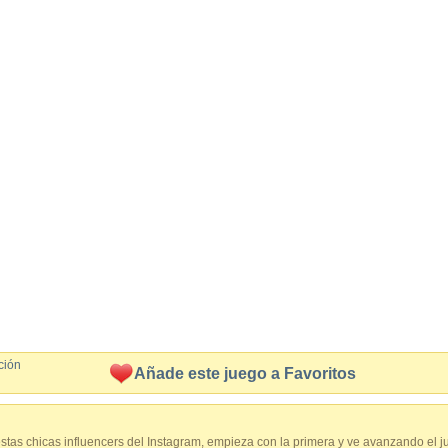
ción
Añade este juego a Favoritos
estas chicas influencers del Instagram, empieza con la primera y ve avanzando el j