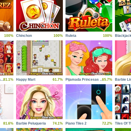
100%
Chinchon
100%
Ruleta
100%
Blackjac
Kardashians graduation
81.1%
Happy Mart
61.7%
Pijamada Princesas Disney
65.7%
Barbie Li
81.6%
Barbie Peluqueria
74.1%
Piano Tiles 2
72.2%