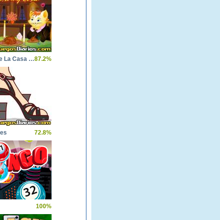
Construye La Casa de Mary
87.2%
nes
72.8%
100%