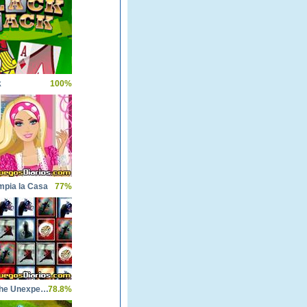
k
100%
mpia la Casa
77%
Tiles Of The Unexpected
78.8%