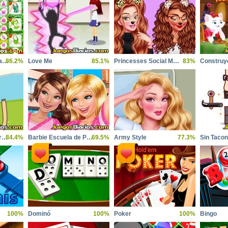
Princess patricks party
86.2%
Love Me
85.1%
Princesses Social Media Stars
83%
Hora de Aventura Princesa
84.4%
Barbie Escuela de Princesas
69.5%
Army Style
77.3%
Sin Taco
100%
Dominó
100%
Poker
100%
Bingo