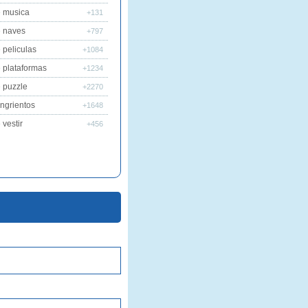
 musica
+131
 naves
+797
 peliculas
+1084
 plataformas
+1234
 puzzle
+2270
ngrientos
+1648
vestir
+456