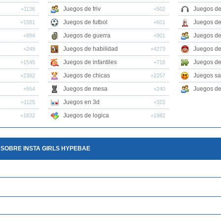
Juegos de friv
Juegos de
+1136
+502
Juegos de futbol
Juegos de
+1581
+601
Juegos de guerra
Juegos de
+894
+901
Juegos de habilidad
Juegos de
+249
+4273
Juegos de infantiles
Juegos de
+1545
+718
Juegos de chicas
Juegos sa
+2382
+2257
Juegos de mesa
Juegos de 
+554
+240
Juegos en 3d
+1125
+322
Juegos de logica
+1832
+1982
 SOBRE INSTA GIRLS HYPEBAE