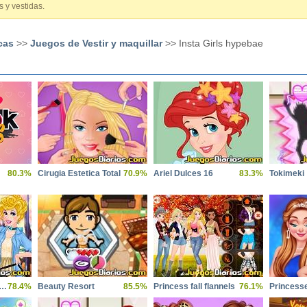
 y vestidas.
cas
>>
Juegos de Vestir y maquillar
>> Insta Girls hypebae
80.3%
Cirugia Estetica Total
70.9%
Ariel Dulces 16
83.3%
Tokimeki
cess Back To College
78.4%
Beauty Resort
85.5%
Princess fall flannels
76.1%