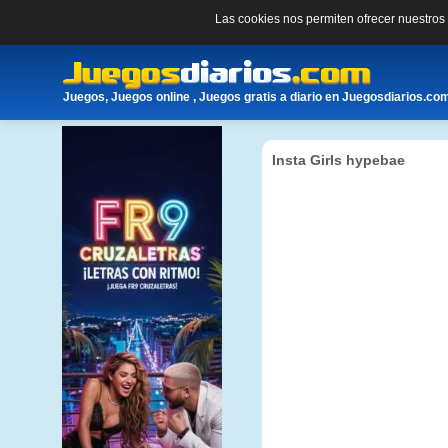
Las cookies nos permiten ofrecer nuestro
Juegos, Juegos online , Juegos gratis a diario en Juegosdiarios.co
Insta Girls hypebae