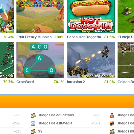
38.4%
Fruit Frenzy Bubbles
100%
Papas Hot Doggeria
81.5%
El Viejo P
79.7%
CrocWord
70.1%
Intrusion 2
81.9%
Golden B
Juegos de educativos
Juegos de
+355
+296
Juegos de estrategia
Juegos de
+2095
+1061
fr9
Juegos mu
+215