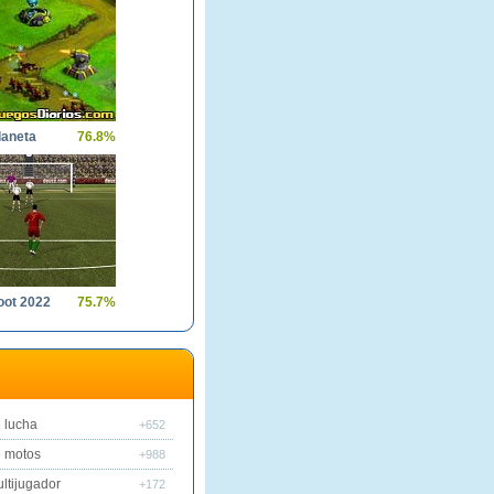
laneta
76.8%
oot 2022
75.7%
 lucha
+652
 motos
+988
ltijugador
+172