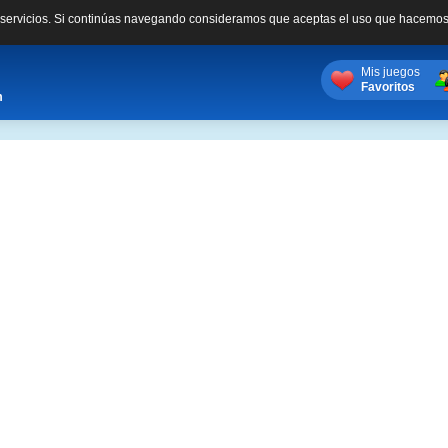
s servicios. Si continúas navegando consideramos que aceptas el uso que hacemos
Mis juegos
Favoritos
m