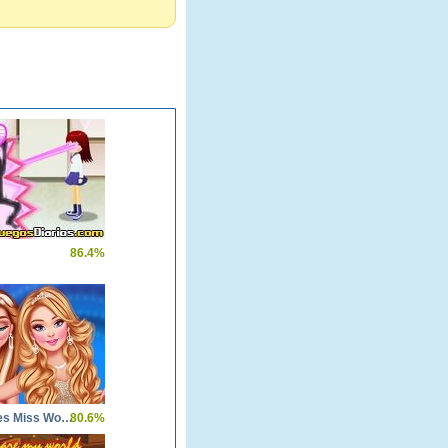
86.4%
Princesses Miss World Challenge
80.6%