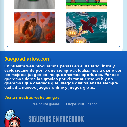
Juegosdiarios.com
En nuestra web procuramos pensar en el usuario única y
esclusivamente por lo que siempre actualizamos a diario con
los mejores juegos online que creemos oportunos. Por eso
queremos daros las gracias por visitar nuestra web y no
queremos que olvideos que Juegos diarios añade siempre
cada día nuevos juegos online y juegos gratis.
Visita nuestras webs amigas
Free online games
Juegos Multijugador