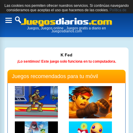
Las cookies nos permiten ofrecer nuestros servicios. Si continúas navegando
consideramos que aceptas el uso que hacemos de las cookies.
Política de
cookies.
Toggle
Juegos, Juegos online , Juegos gratis a diario en
navigation
Juegosdiarios.com
K Fed
¡Lo sentimos! Este juego solo funciona en tu computadora.
Juegos recomendados para tu móvil