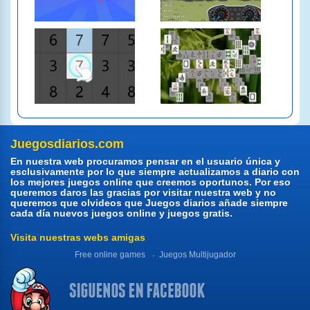
Juegosdiarios.com
En nuestra web procuramos pensar en el usuario única y
esclusivamente por lo que siempre actualizamos a diario con
los mejores juegos online que creemos oportunos. Por eso
queremos daros las gracias por visitar nuestra web y no
queremos que olvideos que Juegos diarios añade siempre
cada día nuevos juegos online y juegos gratis.
Visita nuestras webs amigas
Free online games
Juegos Multijugador