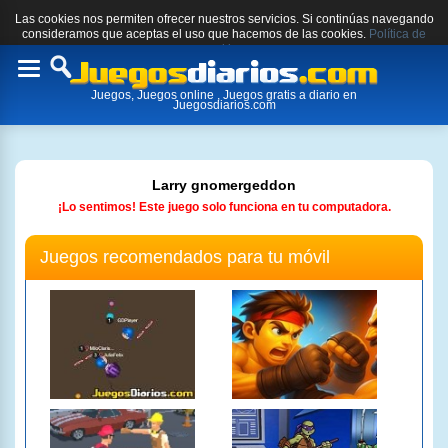
Las cookies nos permiten ofrecer nuestros servicios. Si continúas navegando
consideramos que aceptas el uso que hacemos de las cookies.
Política de
cookies.
Toggle
Juegos, Juegos online , Juegos gratis a diario en
navigation
Juegosdiarios.com
Larry gnomergeddon
¡Lo sentimos! Este juego solo funciona en tu computadora.
Juegos recomendados para tu móvil