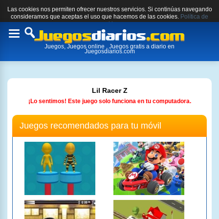
Las cookies nos permiten ofrecer nuestros servicios. Si continúas navegando
consideramos que aceptas el uso que hacemos de las cookies.
Política de
cookies.
Toggle
Juegos, Juegos online , Juegos gratis a diario en
navigation
Juegosdiarios.com
Lil Racer Z
¡Lo sentimos! Este juego solo funciona en tu computadora.
Juegos recomendados para tu móvil