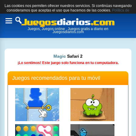
Las cookies nos permiten ofrecer nuestros servicios. Si continúas navegando
consideramos que aceptas el uso que hacemos de las cookies.
Política de
cookies.
Toggle
Juegos, Juegos online , Juegos gratis a diario en
navigation
Juegosdiarios.com
Magic
Safari 2
¡Lo sentimos! Este juego solo funciona en tu computadora.
Juegos recomendados para tu móvil