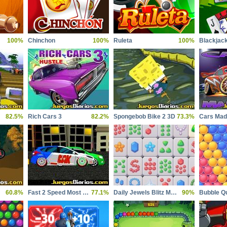
100%
Chinchon
100%
Ruleta
100%
Blackjac
82.5%
Rich Cars 3
82.2%
Spongebob Bike 2 3D
73.3%
Cars Ma
60.8%
Fast 2 Speed Most Wanted
77.1%
Daily Jewels Blitz Mahjong
90%
Bubble Q