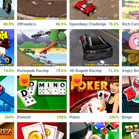
86.9%
Offroaders
86.5%
Speedway Challenge
79.2%
Rich Cars
D
74.9%
Renegade Racing
79.6%
3D Bugatti Racing
71.4%
100%
Dominó
100%
Poker
100%
Bingo