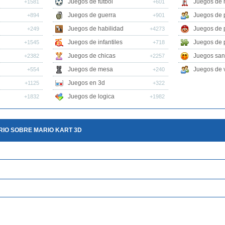
Juegos de futbol
Juegos de 
+1581
+601
Juegos de guerra
Juegos de 
+894
+901
Juegos de habilidad
Juegos de 
+249
+4273
Juegos de infantiles
Juegos de 
+1545
+718
Juegos de chicas
Juegos san
+2382
+2257
Juegos de mesa
Juegos de v
+554
+240
Juegos en 3d
+1125
+322
Juegos de logica
+1832
+1982
IO SOBRE MARIO KART 3D