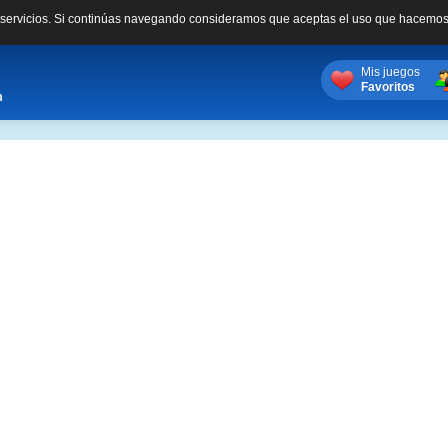
s servicios. Si continúas navegando consideramos que aceptas el uso que hacemos
Mis juegos
Favoritos
m