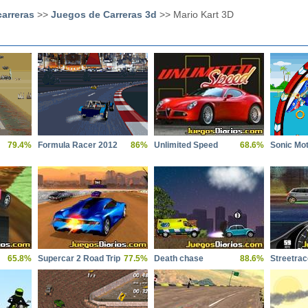
arreras
>>
Juegos de Carreras 3d
>> Mario Kart 3D
79.4%
Formula Racer 2012
86%
Unlimited Speed
68.6%
Sonic Mo
65.8%
Supercar 2 Road Trip
77.5%
Death chase
88.6%
Streetrac