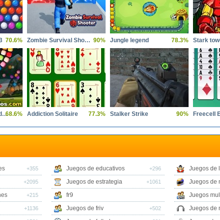
3
70.6%
Zombie Survival Shooter 2
90%
Jungle legend
78.3%
Stark tow
Bubble shooter candy wheel
68.6%
Addiction Solitaire
77.3%
Stalker Strike
90%
Freecell
es
Juegos de educativos
Juegos de 
+355
+296
Juegos de estrategia
Juegos de 
+2095
+1061
nes
fr9
Juegos mul
+215
Juegos de friv
Juegos de 
+1136
+502