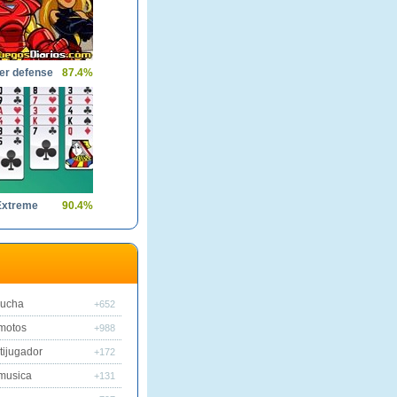
er defense
87.4%
 Extreme
90.4%
lucha
+652
motos
+988
tijugador
+172
musica
+131