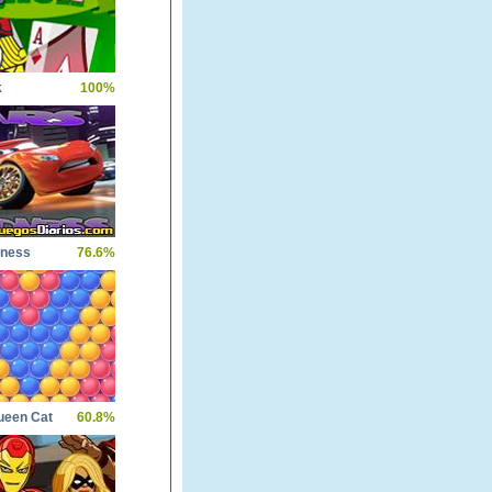
k
100%
dness
76.6%
ueen Cat
60.8%