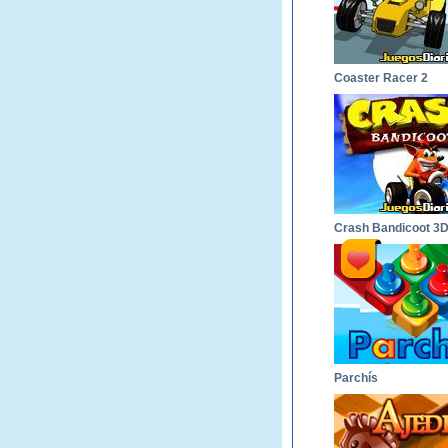
Coaster Racer 2
Crash Bandicoot 3
Parchís