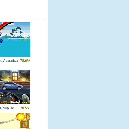
to Acuatica
78.6%
e fury 3d
78.5%