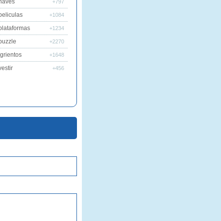
naves
+797
peliculas
+1084
plataformas
+1234
puzzle
+2270
grientos
+1648
estir
+456