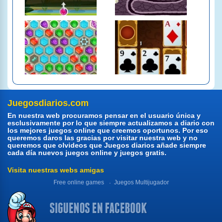
Juegosdiarios.com
En nuestra web procuramos pensar en el usuario única y
esclusivamente por lo que siempre actualizamos a diario con
los mejores juegos online que creemos oportunos. Por eso
queremos daros las gracias por visitar nuestra web y no
queremos que olvideos que Juegos diarios añade siempre
cada día nuevos juegos online y juegos gratis.
Visita nuestras webs amigas
Free online games
Juegos Multijugador