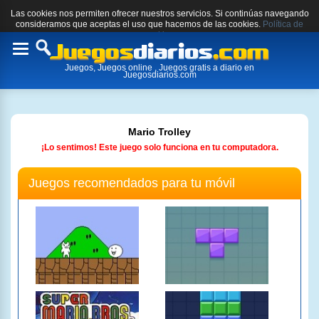
Las cookies nos permiten ofrecer nuestros servicios. Si continúas navegando
consideramos que aceptas el uso que hacemos de las cookies.
Política de
cookies.
Toggle
Juegos, Juegos online , Juegos gratis a diario en
navigation
Juegosdiarios.com
Mario Trolley
¡Lo sentimos! Este juego solo funciona en tu computadora.
Juegos recomendados para tu móvil