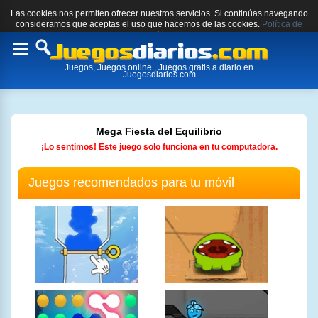
Las cookies nos permiten ofrecer nuestros servicios. Si continúas navegando
consideramos que aceptas el uso que hacemos de las cookies.
Política de
cookies.
Toggle
Juegos, Juegos online , Juegos gratis a diario en
navigation
Juegosdiarios.com
Mega Fiesta del Equilibrio
¡Lo sentimos! Este juego solo funciona en tu computadora.
Juegos recomendados para tu móvil