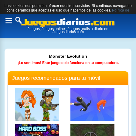
Las cookies nos permiten ofrecer nuestros servicios. Si continúas navegando
consideramos que aceptas el uso que hacemos de las cookies.
Política de
cookies.
Toggle
Juegos, Juegos online , Juegos gratis a diario en
navigation
Juegosdiarios.com
Monster Evolution
¡Lo sentimos! Este juego solo funciona en tu computadora.
Juegos recomendados para tu móvil