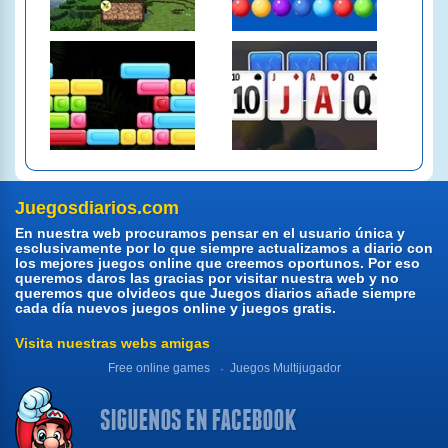
Juegosdiarios.com
En nuestra web procuramos pensar en el usuario única y
esclusivamente por lo que siempre actualizamos a diario con
los mejores juegos online que creemos oportunos. Por eso
queremos daros las gracias por visitar nuestra web y no
queremos que olvideos que Juegos diarios añade siempre
cada día nuevos juegos online y juegos gratis.
Visita nuestras webs amigas
Free online games
Juegos Multijugador