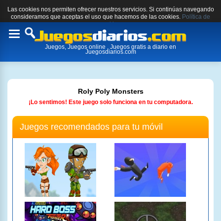
Las cookies nos permiten ofrecer nuestros servicios. Si continúas navegando
consideramos que aceptas el uso que hacemos de las cookies.
Política de
cookies.
Toggle
Juegos, Juegos online , Juegos gratis a diario en
navigation
Juegosdiarios.com
Roly Poly Monsters
¡Lo sentimos! Este juego solo funciona en tu computadora.
Juegos recomendados para tu móvil