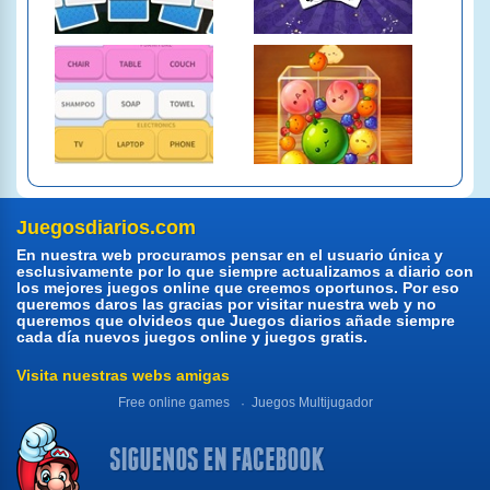
Juegosdiarios.com
En nuestra web procuramos pensar en el usuario única y
esclusivamente por lo que siempre actualizamos a diario con
los mejores juegos online que creemos oportunos. Por eso
queremos daros las gracias por visitar nuestra web y no
queremos que olvideos que Juegos diarios añade siempre
cada día nuevos juegos online y juegos gratis.
Visita nuestras webs amigas
Free online games
Juegos Multijugador