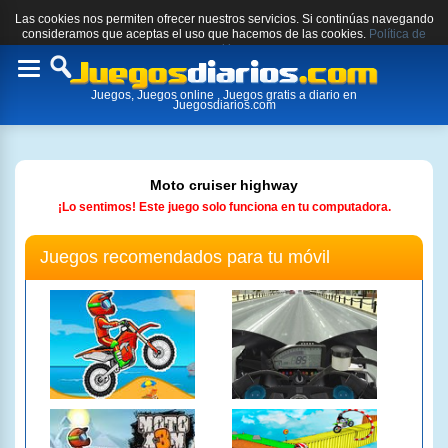
Las cookies nos permiten ofrecer nuestros servicios. Si continúas navegando
consideramos que aceptas el uso que hacemos de las cookies.
Política de
cookies.
Toggle
Juegos, Juegos online , Juegos gratis a diario en
navigation
Juegosdiarios.com
Moto cruiser highway
¡Lo sentimos! Este juego solo funciona en tu computadora.
Juegos recomendados para tu móvil