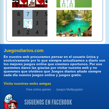
Juegosdiarios.com
En nuestra web procuramos pensar en el usuario única y
esclusivamente por lo que siempre actualizamos a diario con
los mejores juegos online que creemos oportunos. Por eso
queremos daros las gracias por visitar nuestra web y no
queremos que olvideos que Juegos diarios añade siempre
cada día nuevos juegos online y juegos gratis.
Visita nuestras webs amigas
Free online games
Juegos Multijugador