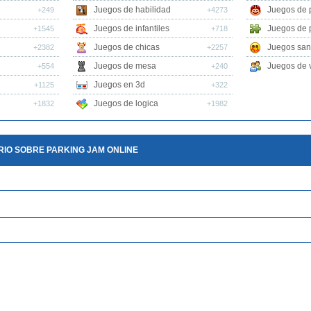
Juegos de habilidad
Juegos de 
+249
+4273
Juegos de infantiles
Juegos de 
+1545
+718
Juegos de chicas
Juegos san
+2382
+2257
Juegos de mesa
Juegos de v
+554
+240
Juegos en 3d
+1125
+322
Juegos de logica
+1832
+1982
IO SOBRE PARKING JAM ONLINE