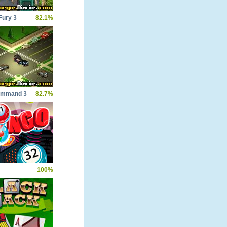
Fury 3
82.1%
Command 3
82.7%
100%