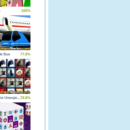
k
100%
le Bus
77.8%
Tiles Of The Unexpected
78.8%