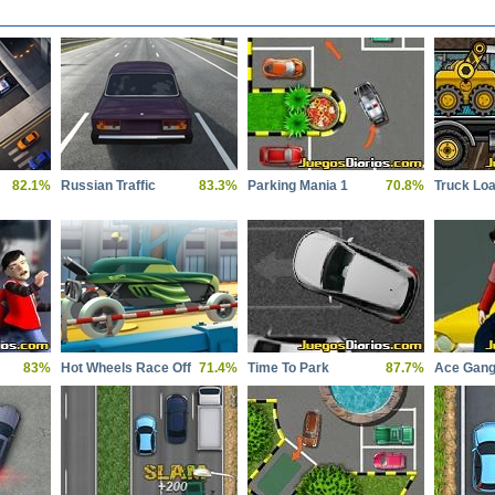
82.1%
Russian Traffic
83.3%
Parking Mania 1
70.8%
Truck Loa
83%
Hot Wheels Race Off
71.4%
Time To Park
87.7%
Ace Gang