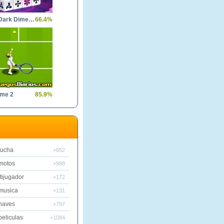
Mahjong Dark Dimensions
66.4%
ame 2
85.9%
lucha
+652
motos
+988
tijugador
+172
musica
+131
naves
+797
peliculas
+1084