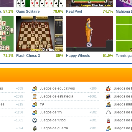
Spades Spider Solitaire
57.1%
Gaps Solitaire
78.6%
Real Pool
74.7%
71.1%
Flash Chess 3
85%
Happy Wheels
61.9%
Tennis g
es
Juegos de educativos
Juegos de 
+355
+296
Juegos de estrategia
Juegos de 
+2095
+1061
nes
fr9
Juegos mul
+215
Juegos de friv
Juegos de 
+1136
+502
Juegos de futbol
Juegos de 
+1581
+601
Juegos de guerra
Juegos de 
+894
+901