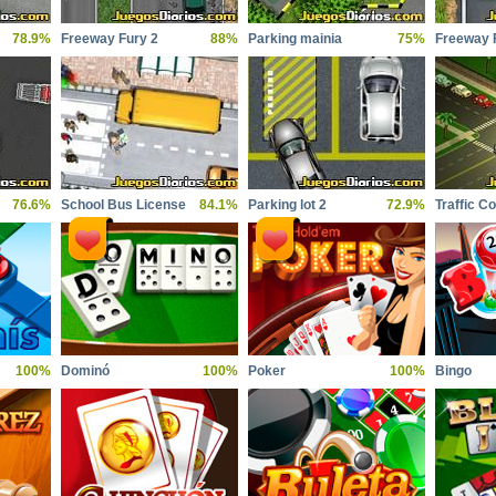
78.9%
Freeway Fury 2
88%
Parking mainia
75%
Freeway 
76.6%
School Bus License
84.1%
Parking lot 2
72.9%
Traffic 
100%
Dominó
100%
Poker
100%
Bingo