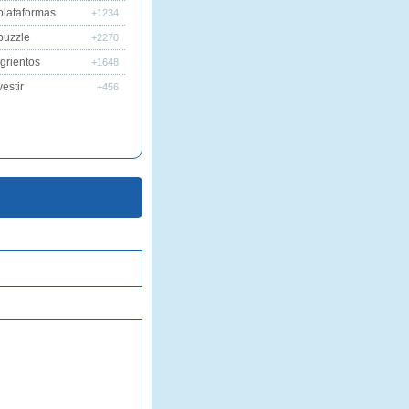
plataformas
+1234
puzzle
+2270
grientos
+1648
estir
+456