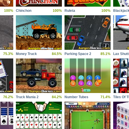
100%
Chinchon
100%
Ruleta
100%
Blackjac
75.3%
Money Truck
84.5%
Parking Space 2
85.1%
Lax Shutt
76.2%
Truck Mania 2
84.2%
Number Tubes
71.4%