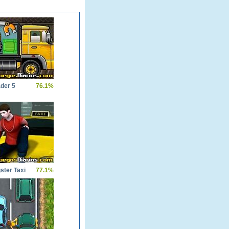
der 5
76.1%
ster Taxi
77.1%