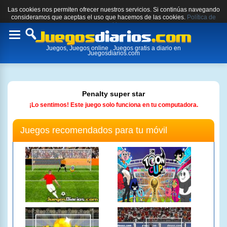
Las cookies nos permiten ofrecer nuestros servicios. Si continúas navegando
consideramos que aceptas el uso que hacemos de las cookies.
Política de
cookies.
Toggle
Juegos, Juegos online , Juegos gratis a diario en
navigation
Juegosdiarios.com
Penalty super star
¡Lo sentimos! Este juego solo funciona en tu computadora.
Juegos recomendados para tu móvil