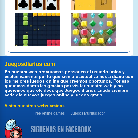
Juegosdiarios.com
En nuestra web procuramos pensar en el usuario única y
esclusivamente por lo que siempre actualizamos a diario con
los mejores juegos online que creemos oportunos. Por eso
queremos daros las gracias por visitar nuestra web y no
queremos que olvideos que Juegos diarios añade siempre
cada día nuevos juegos online y juegos gratis.
Visita nuestras webs amigas
Free online games
Juegos Multijugador