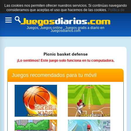
Las cookies nos permiten ofrecer nuestros servicios. Si continúas navegando
consideramos que aceptas el uso que hacemos de las cookies.
Política de
cookies.
Toggle
Juegos, Juegos online , Juegos gratis a diario en
navigation
Juegosdiarios.com
Picnic basket defense
¡Lo sentimos! Este juego solo funciona en tu computadora.
Juegos recomendados para tu móvil