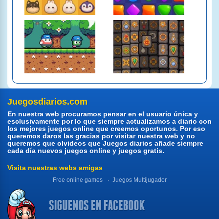
Juegosdiarios.com
En nuestra web procuramos pensar en el usuario única y
esclusivamente por lo que siempre actualizamos a diario con
los mejores juegos online que creemos oportunos. Por eso
queremos daros las gracias por visitar nuestra web y no
queremos que olvideos que Juegos diarios añade siempre
cada día nuevos juegos online y juegos gratis.
Visita nuestras webs amigas
Free online games
Juegos Multijugador