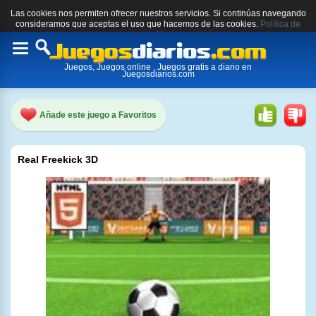
Las cookies nos permiten ofrecer nuestros servicios. Si continúas navegando
consideramos que aceptas el uso que hacemos de las cookies.
Política de
cookies.
Toggle
Juegos, Juegos online , Juegos gratis a diario en
navigation
Juegosdiarios.com
Añade este juego a Favoritos
Real Freekick 3D