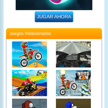
JUGAR AHORA
Juegos Relacionados