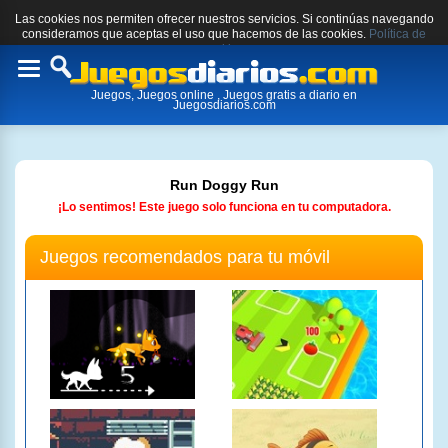
Las cookies nos permiten ofrecer nuestros servicios. Si continúas navegando
consideramos que aceptas el uso que hacemos de las cookies.
Política de
cookies.
Toggle
Juegos, Juegos online , Juegos gratis a diario en
navigation
Juegosdiarios.com
Run Doggy Run
¡Lo sentimos! Este juego solo funciona en tu computadora.
Juegos recomendados para tu móvil