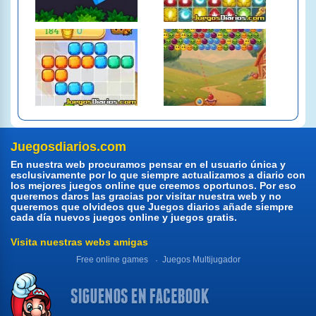
Juegosdiarios.com
En nuestra web procuramos pensar en el usuario única y
esclusivamente por lo que siempre actualizamos a diario con
los mejores juegos online que creemos oportunos. Por eso
queremos daros las gracias por visitar nuestra web y no
queremos que olvideos que Juegos diarios añade siempre
cada día nuevos juegos online y juegos gratis.
Visita nuestras webs amigas
Free online games
Juegos Multijugador