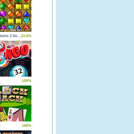
Galactic Gems 2 New Frontiers
22.8%
100%
k
100%