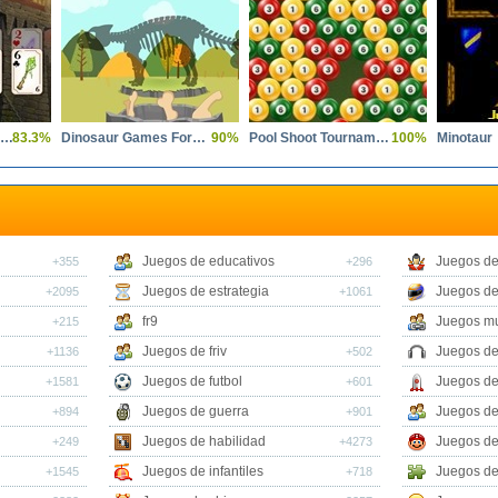
Tri Peaks Emerland Solitaire
83.3%
Dinosaur Games For Toddlers
90%
Pool Shoot Tournament
100%
Minotaur
Juegos de educativos
Juegos de
+355
+296
Juegos de estrategia
Juegos de
+2095
+1061
fr9
Juegos mu
+215
Juegos de friv
Juegos de
+1136
+502
Juegos de futbol
Juegos de
+1581
+601
Juegos de guerra
Juegos de
+894
+901
Juegos de habilidad
Juegos de
+249
+4273
Juegos de infantiles
Juegos de
+1545
+718