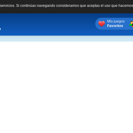
s servicios. Si continúas navegando consideramos que aceptas el uso que hacemos
Mis juegos
Favoritos
m