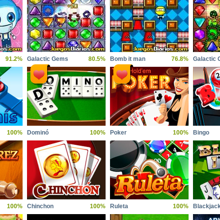
91.2%
Galactic Gems
80.5%
Bomb it man
76.8%
100%
Dominó
100%
Poker
100%
Bingo
100%
Chinchon
100%
Ruleta
100%
Blackjac