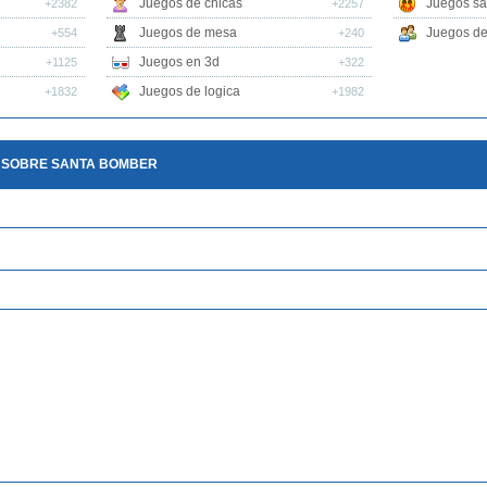
Juegos de chicas
Juegos sa
+2382
+2257
Juegos de mesa
Juegos de 
+554
+240
Juegos en 3d
+1125
+322
Juegos de logica
+1832
+1982
 SOBRE SANTA BOMBER