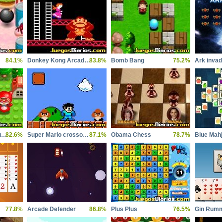
84.1%
Donkey Kong Arcade Returns
83.8%
Bomb Bang
75.2%
Ark inva
Bomberman Caperucita
82.6%
Super Mario crossover
87.1%
Obama Chess
78.7%
Blue Mah
77.8%
Arcade Defender
86.8%
Plus Plus
76.5%
Gin Rum