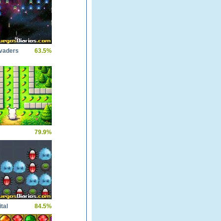
nvaders
63.5%
79.9%
ital
84.5%