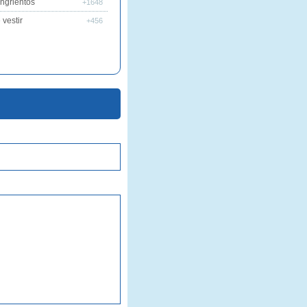
ngrientos
+1648
vestir
+456