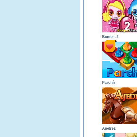
Bomb It 2
Parchís
Ajedrez