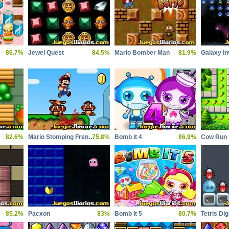
86.7%
Jewel Quest
84.5%
Mario Bomber Man
81.9%
Galaxy I
82.6%
Mario Stomping Frenzy
75.8%
Bomb it 4
86.9%
Cow Run
85.2%
Pacxon
83%
Bomb It 5
80.7%
Tetris Dig