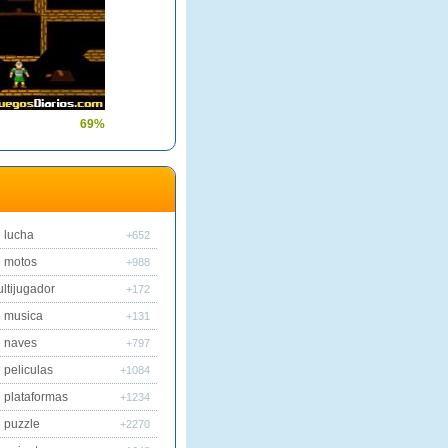
69%
 lucha
+652
 motos
+988
ltijugador
+172
 musica
+131
 naves
+797
 peliculas
+1084
 plataformas
+1234
 puzzle
+2270