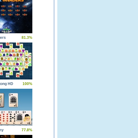
ders
81.3%
jong HD
100%
my
77.8%