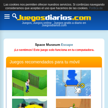
Las cookies nos permiten ofrecer nuestros servicios. Si continúas navegando
consideramos que aceptas el uso que hacemos de las cookies.
Política de
cookies.
Toggle
Juegos, Juegos online , Juegos gratis a diario en
navigation
Juegosdiarios.com
Space Museum
Escape
¡Lo sentimos! Este juego solo funciona en tu computadora.
Juegos recomendados para tu móvil