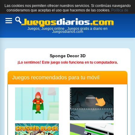
Las cookies nos permiten ofrecer nuestros servicios. Si continúas navegando
consideramos que aceptas el uso que hacemos de las cookies.
Política de
cookies.
Toggle
Juegos, Juegos online , Juegos gratis a diario en
navigation
Juegosdiarios.com
Sponge Decor 3D
¡Lo sentimos! Este juego solo funciona en tu computadora.
Juegos recomendados para tu móvil