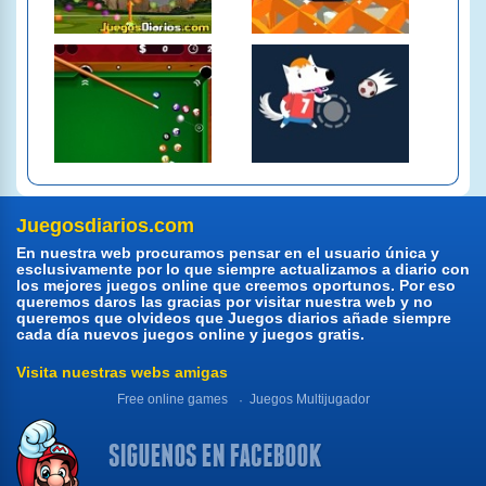
Juegosdiarios.com
En nuestra web procuramos pensar en el usuario única y
esclusivamente por lo que siempre actualizamos a diario con
los mejores juegos online que creemos oportunos. Por eso
queremos daros las gracias por visitar nuestra web y no
queremos que olvideos que Juegos diarios añade siempre
cada día nuevos juegos online y juegos gratis.
Visita nuestras webs amigas
Free online games
Juegos Multijugador