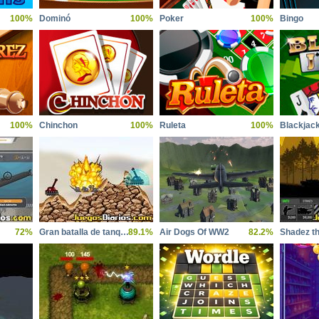
100%
Dominó
100%
Poker
100%
Bingo
100%
Chinchon
100%
Ruleta
100%
Blackjac
72%
Gran batalla de tanques
89.1%
Air Dogs Of WW2
82.2%