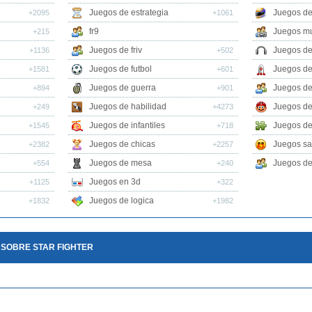
Juegos de estrategia
Juegos de
+2095
+1061
fr9
Juegos mu
+215
Juegos de friv
Juegos de
+1136
+502
Juegos de futbol
Juegos de
+1581
+601
Juegos de guerra
Juegos de
+894
+901
Juegos de habilidad
Juegos de
+249
+4273
Juegos de infantiles
Juegos de
+1545
+718
Juegos de chicas
Juegos sa
+2382
+2257
Juegos de mesa
Juegos de 
+554
+240
Juegos en 3d
+1125
+322
Juegos de logica
+1832
+1982
 SOBRE STAR FIGHTER