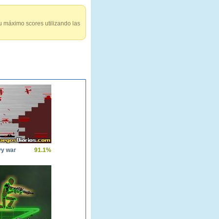
u máximo scores utilizando las
vy war
91.1%