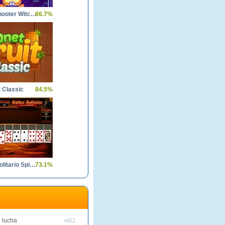
Bubble Shooter Witch Tower
66.7%
t Classic
84.5%
Clasico Solitario Spider
73.1%
 lucha
+652