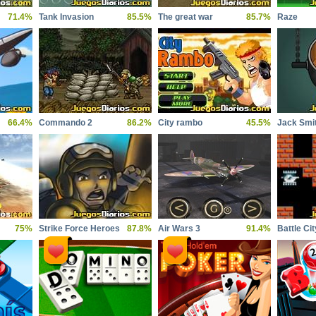
71.4%
Tank Invasion
85.5%
The great war
85.7%
Raze
66.4%
Commando 2
86.2%
City rambo
45.5%
Jack Smi
75%
Strike Force Heroes
87.8%
Air Wars 3
91.4%
Battle Cit