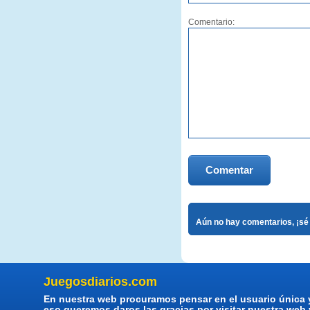
Comentario:
Comentar
Aún no hay comentarios, ¡sé 
Juegosdiarios.com
En nuestra web procuramos pensar en el usuario única 
eso queremos daros las gracias por visitar nuestra web