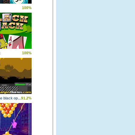
100%
k
100%
Shadez the black operations
91.2%