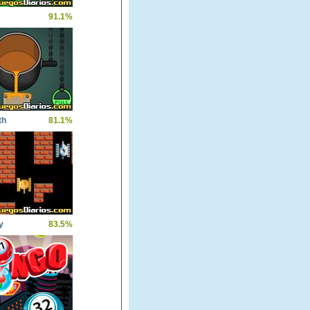
91.1%
th
81.1%
y
83.5%