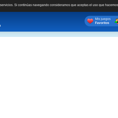
s servicios. Si continúas navegando consideramos que aceptas el uso que hacemos
Mis juegos
Favoritos
m