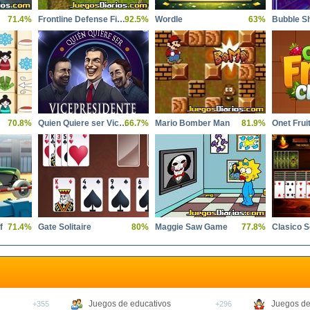
71.4%
Frontline Defense First Assault
92.5%
Wordle
63%
70.8%
Quien Quiere ser Vicepresidente
66.7%
Mario Bomber Man
81.9%
Onet Frui
f
71.4%
Gate Solitaire
80%
Maggie Saw Game
77.8%
Juegos de educativos
Juegos de
+355
+296