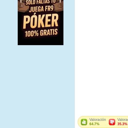
Valoración
Valora
64.7%
35.3%