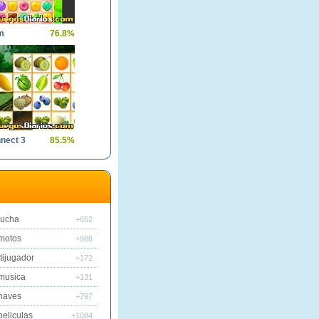
m
76.8%
nect 3
85.5%
lucha
+652
motos
+988
tijugador
+172
musica
+131
naves
+797
peliculas
+1084