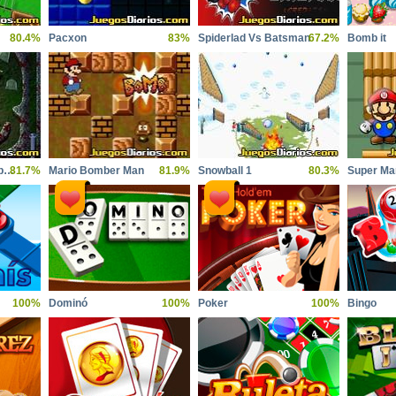
80.4%
Pacxon
83%
Spiderlad Vs Batsman
67.2%
Bomb it
Monster Smash Pinball
81.7%
Mario Bomber Man
81.9%
Snowball 1
80.3%
Super Ma
100%
Dominó
100%
Poker
100%
Bingo