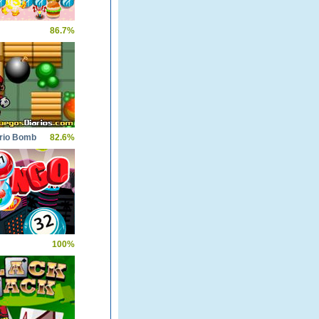
86.7%
rio Bomb
82.6%
100%