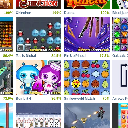
100%
Chinchon
100%
Ruleta
100%
Blackjac
86.4%
Tetris Digital
84.5%
Pin Up Pinball
67.7%
Galactic
73.9%
Bomb it 4
86.9%
Smileyworld Match
70%
Arrows P