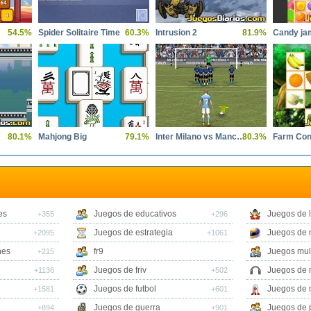
54.5%
Spider Solitaire Time
60.3%
Intrusion 2
81.9%
Candy ja
80.1%
Mahjong Big
79.1%
Inter Milano vs Manchester City
80.3%
Farm Con
es
Juegos de educativos
Juegos de 
+355
+296
Juegos de estrategia
Juegos de 
+2095
+1061
nes
fr9
Juegos mul
+215
Juegos de friv
Juegos de 
+1136
+502
Juegos de futbol
Juegos de 
+1581
+601
Juegos de guerra
Juegos de 
+894
+901