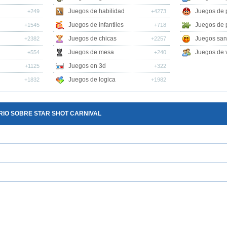
Juegos de habilidad
Juegos de 
+249
+4273
Juegos de infantiles
Juegos de 
+1545
+718
Juegos de chicas
Juegos san
+2382
+2257
Juegos de mesa
Juegos de v
+554
+240
Juegos en 3d
+1125
+322
Juegos de logica
+1832
+1982
IO SOBRE STAR SHOT CARNIVAL