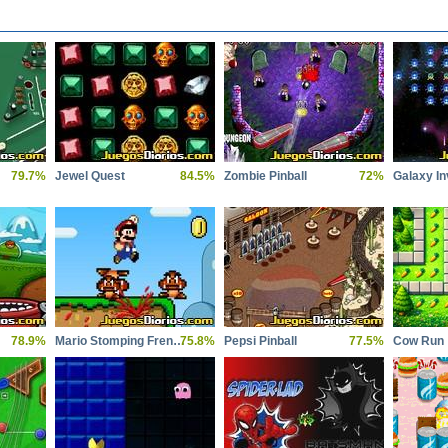
79.7%
Jewel Quest
84.5%
Zombie Pinball
72%
Galaxy I
78.9%
Mario Stomping Frenzy
75.8%
Pepsi Pinball
77.5%
Cow Run