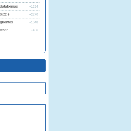
plataformas
+1234
puzzle
+2270
grientos
+1648
estir
+456