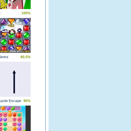
k
100%
 Gems
80.5%
uzzle Escape
90%