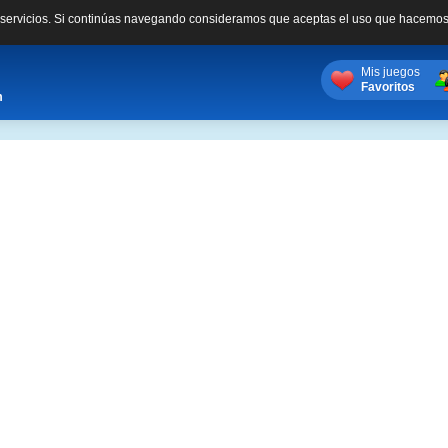
s servicios. Si continúas navegando consideramos que aceptas el uso que hacemos
Mis juegos
Favoritos
m