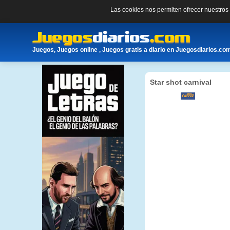
Las cookies nos permiten ofrecer nuestro
Juegos, Juegos online , Juegos gratis a diario en Juegosdiarios.co
Star shot carnival