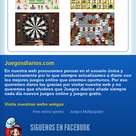
Juegosdiarios.com
En nuestra web procuramos pensar en el usuario única y
esclusivamente por lo que siempre actualizamos a diario con
los mejores juegos online que creemos oportunos. Por eso
queremos daros las gracias por visitar nuestra web y no
queremos que olvideos que Juegos diarios añade siempre
cada día nuevos juegos online y juegos gratis.
Visita nuestras webs amigas
Free online games
Juegos Multijugador