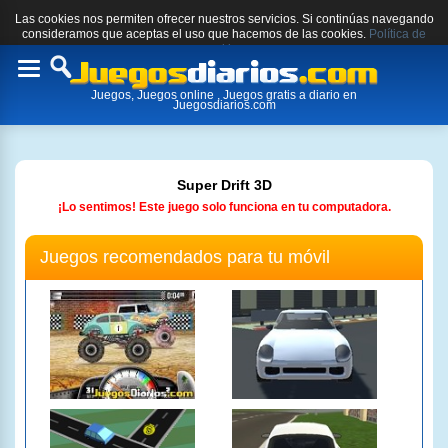
Las cookies nos permiten ofrecer nuestros servicios. Si continúas navegando
consideramos que aceptas el uso que hacemos de las cookies.
Política de
cookies.
Toggle
Juegos, Juegos online , Juegos gratis a diario en
navigation
Juegosdiarios.com
Super Drift 3D
¡Lo sentimos! Este juego solo funciona en tu computadora.
Juegos recomendados para tu móvil