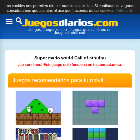
Las cookies nos permiten ofrecer nuestros servicios. Si continúas navegando
consideramos que aceptas el uso que hacemos de las cookies.
Política de
cookies.
Toggle
Juegos, Juegos online , Juegos gratis a diario en
navigation
Juegosdiarios.com
Super mario world Call of cthulhu
¡Lo sentimos! Este juego solo funciona en tu computadora.
Juegos recomendados para tu móvil