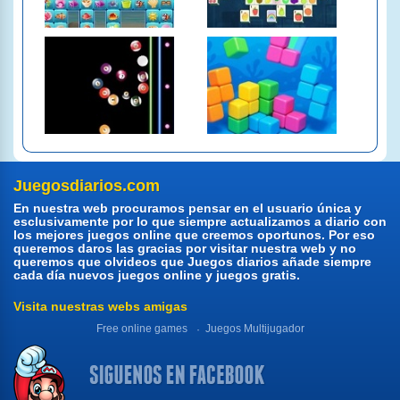
Juegosdiarios.com
En nuestra web procuramos pensar en el usuario única y
esclusivamente por lo que siempre actualizamos a diario con
los mejores juegos online que creemos oportunos. Por eso
queremos daros las gracias por visitar nuestra web y no
queremos que olvideos que Juegos diarios añade siempre
cada día nuevos juegos online y juegos gratis.
Visita nuestras webs amigas
Free online games
Juegos Multijugador