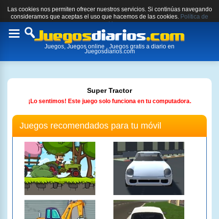
Las cookies nos permiten ofrecer nuestros servicios. Si continúas navegando
consideramos que aceptas el uso que hacemos de las cookies.
Política de
cookies.
Toggle
Juegos, Juegos online , Juegos gratis a diario en
navigation
Juegosdiarios.com
Super Tractor
¡Lo sentimos! Este juego solo funciona en tu computadora.
Juegos recomendados para tu móvil