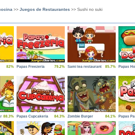
cocina
>>
Juegos de Restaurantes
>> Sushi no suki
82%
Papas Freezeria
79.2%
Sami tea restaurant
85.7%
Papas Ho
r
88.3%
Papas Cupcakeria
84.3%
Zombie Burger
84.1%
Papas Pa