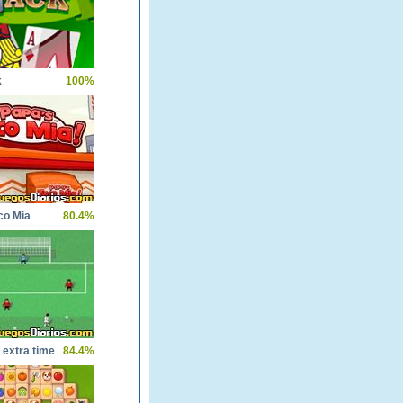
k
100%
co Mia
80.4%
 extra time
84.4%