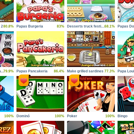
 2
80.8%
Papas Burgeria
83%
Desserts truck festival
68.1%
Papas Do
Cooking fast 3 ribs and pancakes
79.9%
Papas Pancakeria
86.4%
Make grilled sardines
77.3%
Papa Loui
100%
Dominó
100%
Poker
100%
Bingo