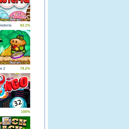
nuteria
82.1%
e 2
79.2%
100%