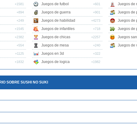
Juegos de futbol
Juegos de 
+1581
+601
Juegos de guerra
Juegos de 
+894
+901
Juegos de habilidad
Juegos de 
+249
+4273
Juegos de infantiles
Juegos de 
+1545
+718
Juegos de chicas
Juegos san
+2382
+2257
Juegos de mesa
Juegos de v
+554
+240
Juegos en 3d
+1125
+322
Juegos de logica
+1832
+1982
IO SOBRE SUSHI NO SUKI