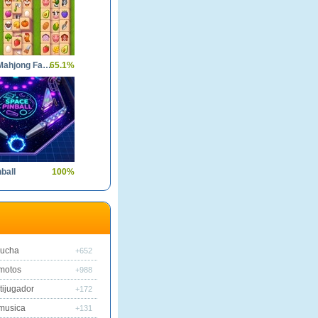
Solitaire Mahjong Farm
65.1%
ball
100%
lucha
+652
motos
+988
tijugador
+172
musica
+131