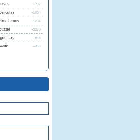
naves
+797
peliculas
+1084
plataformas
+1234
puzzle
+2270
grientos
+1648
estir
+456