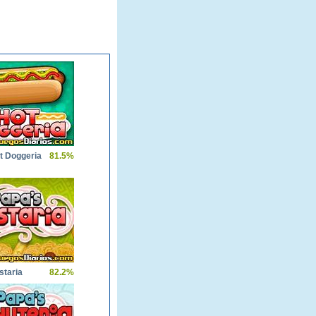
t Doggeria
81.5%
staria
82.2%