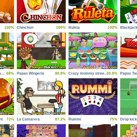
100%
Chinchon
100%
Ruleta
100%
Blackjac
Lea Fast Food Restaurant
68%
Papas Wingeria
80.9%
Crazy mommy street food truck
65.9%
Papas Ta
nt
72%
La Camarera
87.3%
Rummi
75%
Drop kick