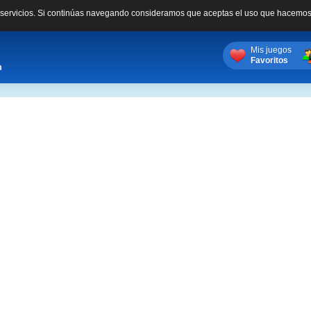
s servicios. Si continúas navegando consideramos que aceptas el uso que hacemos
Mis juegos
Favoritos
m