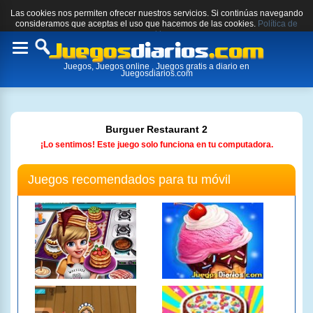
Las cookies nos permiten ofrecer nuestros servicios. Si continúas navegando
consideramos que aceptas el uso que hacemos de las cookies.
Política de
cookies.
Toggle
Juegos, Juegos online , Juegos gratis a diario en
navigation
Juegosdiarios.com
Burguer Restaurant 2
¡Lo sentimos! Este juego solo funciona en tu computadora.
Juegos recomendados para tu móvil