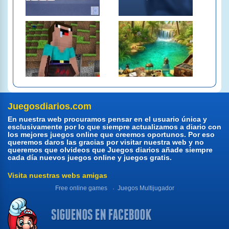
Juegosdiarios.com
En nuestra web procuramos pensar en el usuario única y
esclusivamente por lo que siempre actualizamos a diario con
los mejores juegos online que creemos oportunos. Por eso
queremos daros las gracias por visitar nuestra web y no
queremos que olvideos que Juegos diarios añade siempre
cada día nuevos juegos online y juegos gratis.
Visita nuestras webs amigas
Free online games
Juegos Multijugador