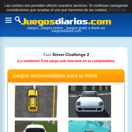
Las cookies nos permiten ofrecer nuestros servicios. Si continúas navegando
consideramos que aceptas el uso que hacemos de las cookies.
Política de
cookies.
Toggle
Juegos, Juegos online , Juegos gratis a diario en
navigation
Juegosdiarios.com
Taxi
Driver Challenge 2
¡Lo sentimos! Este juego solo funciona en tu computadora.
Juegos recomendados para tu móvil