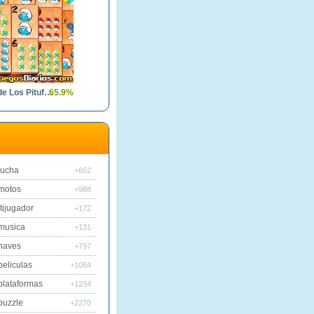
Mahjong de Los Pitufos
65.9%
lucha
+652
motos
+988
tijugador
+172
musica
+131
naves
+797
peliculas
+1084
plataformas
+1234
puzzle
+2270