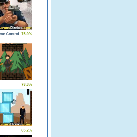
me Control
75.9%
78.3%
65.2%