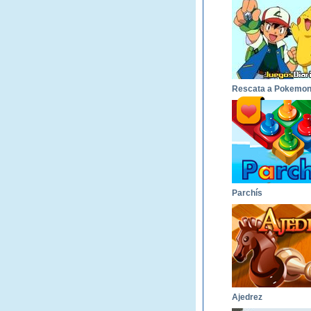
Rescata a Pokemo
Parchís
Ajedrez