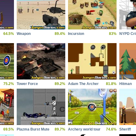
64.5%
Weapon
89.4%
Incursion
83%
NYPD Cri
75.2%
Tower Force
89.2%
Adam The Archer
81.8%
Hitman
69.5%
Plazma Burst Mute
89.7%
Archery world tour
74.6%
Sheriff