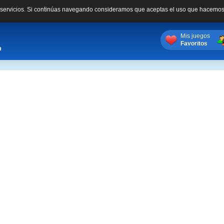
s servicios. Si continúas navegando consideramos que aceptas el uso que hacemos
Mis juegos
Favoritos
m