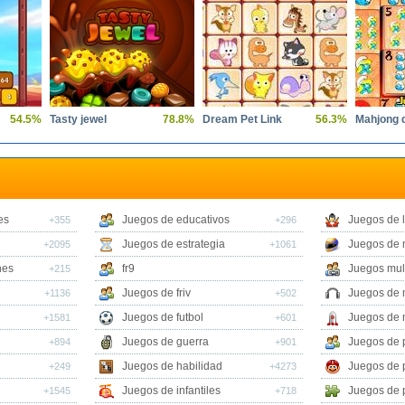
54.5%
Tasty jewel
78.8%
Dream Pet Link
56.3%
es
Juegos de educativos
Juegos de 
+355
+296
Juegos de estrategia
Juegos de 
+2095
+1061
nes
fr9
Juegos mul
+215
Juegos de friv
Juegos de 
+1136
+502
Juegos de futbol
Juegos de 
+1581
+601
Juegos de guerra
Juegos de 
+894
+901
Juegos de habilidad
Juegos de 
+249
+4273
Juegos de infantiles
Juegos de 
+1545
+718