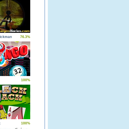
tickman
76.3%
100%
k
100%