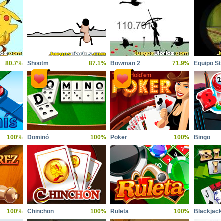
n
80.7%
Shootm
87.1%
Bowman 2
71.9%
Equipo S
100%
Dominó
100%
Poker
100%
Bingo
100%
Chinchon
100%
Ruleta
100%
Blackjac