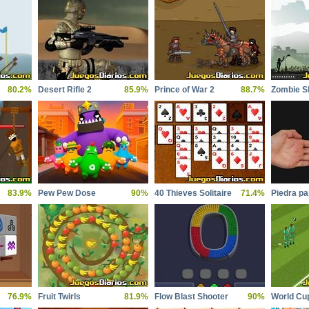
80.2%
Desert Rifle 2
85.9%
Prince of War 2
88.7%
Zombie S
83.9%
Pew Pew Dose
90%
40 Thieves Solitaire
71.4%
Piedra pap
76.9%
Fruit Twirls
81.9%
Flow Blast Shooter
90%
World Cu