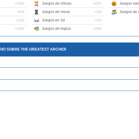
Juegos de chicas
Juegos san
+2382
+2257
Juegos de mesa
Juegos de v
+554
+240
Juegos en 3d
+1125
+322
Juegos de logica
+1832
+1982
RIO SOBRE THE GREATEST ARCHER