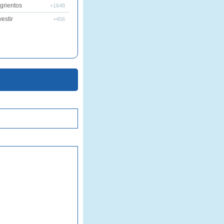
grientos
+1648
estir
+456