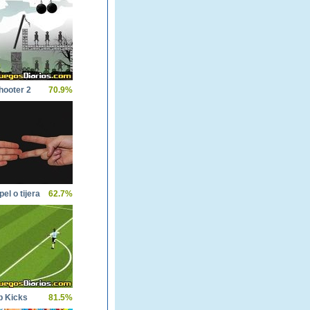
hooter 2
70.9%
el o tijera
62.7%
p Kicks
81.5%