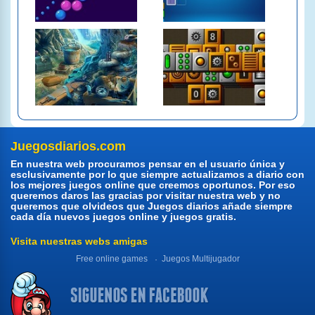
Juegosdiarios.com
En nuestra web procuramos pensar en el usuario única y
esclusivamente por lo que siempre actualizamos a diario con
los mejores juegos online que creemos oportunos. Por eso
queremos daros las gracias por visitar nuestra web y no
queremos que olvideos que Juegos diarios añade siempre
cada día nuevos juegos online y juegos gratis.
Visita nuestras webs amigas
Free online games
Juegos Multijugador