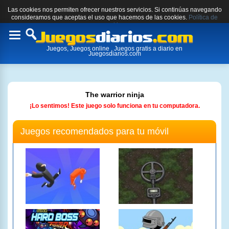
Las cookies nos permiten ofrecer nuestros servicios. Si continúas navegando
consideramos que aceptas el uso que hacemos de las cookies.
Política de
cookies.
Toggle
Juegos, Juegos online , Juegos gratis a diario en
navigation
Juegosdiarios.com
The warrior ninja
¡Lo sentimos! Este juego solo funciona en tu computadora.
Juegos recomendados para tu móvil